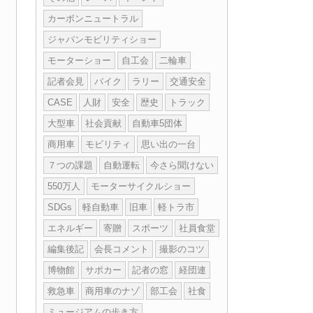
カーボンニュートラル
ジャパンモビリティショー
モーターショー
自工会
二輪車
記者会見
バイク
ラリー
交通安全
CASE
人財
安全
歴史
トラック
大型車
社会貢献
自動車5団体
商用車
モビリティ
思い出の一台
７つの課題
自動運転
今さら聞けない
550万人
モーターサイクルショー
SDGs
軽自動車
旧車
軽トラ市
エネルギー
寄贈
スポーツ
社員食堂
編集後記
会長コメント
撮影のコツ
博物館
サポカー
記者の窓
経団連
救急車
商用車のナゾ
部工会
社食
ミュージアムの歩き方