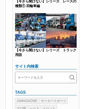
【今さら聞けない】シリーズ レースの
種類① 四輪車編
【今さら聞けない】シリーズ トラック
用語
サイト内検索
TAGS
JAMAGAZINE
モータースポーツ
その他
レース
イベント