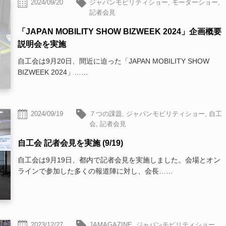
2024/09/20
ジャパンモビリティショー
,
モーターショー
,
記者会見
「JAPAN MOBILITY SHOW BIZWEEK 2024」企画概要
説明会を実施
自工会は9月20日、間近に迫った「JAPAN MOBILITY SHOW
BIZWEEK 2024」……
2024/09/19
７つの課題
,
ジャパンモビリティショー
,
自工
会
,
記者会見
自工会 記者会見を実施 (9/19)
自工会は9月19日、都内で記者会見を実施しました。会場とオン
ラインで参加した多くの報道陣に対し、会長……
2023/12/27
JAMAGAZINE
,
ジャパンモビリティショー
,