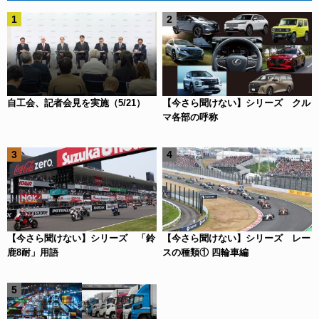
自工会、記者会見を実施（5/21）
【今さら聞けない】シリーズ クル
マ各部の呼称
【今さら聞けない】シリーズ 「鈴
【今さら聞けない】シリーズ レー
鹿8耐」用語
スの種類① 四輪車編