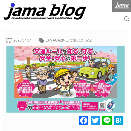
2025/04/04
JAMAGAZINE
,
交通安全
,
安全
Facebook
Twitter
Line
H