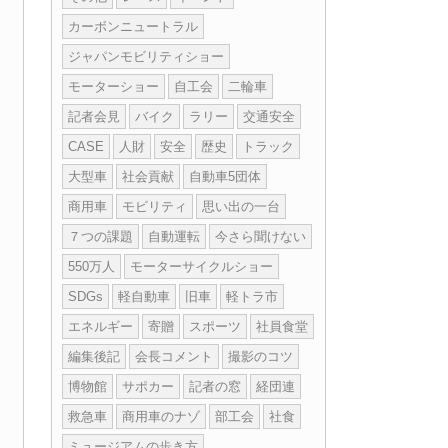
カーボンニュートラル
ジャパンモビリティショー
モーターショー
自工会
二輪車
記者会見
バイク
ラリー
交通安全
CASE
人財
安全
歴史
トラック
大型車
社会貢献
自動車5団体
商用車
モビリティ
思い出の一台
７つの課題
自動運転
今さら聞けない
550万人
モーターサイクルショー
SDGs
軽自動車
旧車
軽トラ市
エネルギー
寄贈
スポーツ
社員食堂
編集後記
会長コメント
撮影のコツ
博物館
サポカー
記者の窓
経団連
救急車
商用車のナゾ
部工会
社食
ミュージアムの歩き方