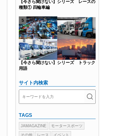
【今さら聞けない】シリーズ レースの
種類① 四輪車編
【今さら聞けない】シリーズ トラック
用語
サイト内検索
TAGS
JAMAGAZINE
モータースポーツ
その他
レース
イベント