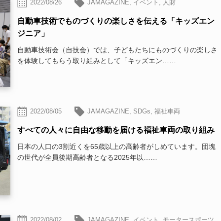
2022/08/26
JAMAGAZINE
,
イベント
,
人財
自動車技術でものづくりの楽しさを伝える「キッズエン
ジニア」
自動車技術会（自技会）では、子どもたちにものづくりの楽しさ
を体験してもらう取り組みとして「キッズエン……
2022/08/05
JAMAGAZINE
,
SDGs
,
福祉車両
すべての人々に自由な移動を届ける福祉車両の取り組み
日本の人口の3割近くを65歳以上の高齢者がしめています。団塊
の世代が全員後期高齢者となる2025年以……
2022/08/02
JAMAGAZINE
,
イベント
,
モータースポーツ