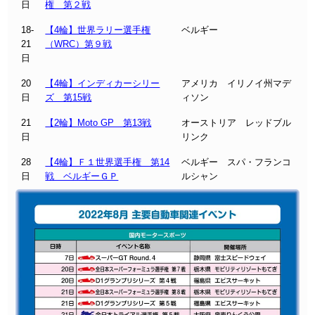
日
権 第２戦
18-
【4輪】世界ラリー選手権
ベルギー
21
（WRC）第９戦
日
20
【4輪】インディカーシリー
アメリカ イリノイ州マデ
日
ズ 第15戦
ィソン
21
【2輪】Moto GP 第13戦
オーストリア レッドブル
日
リンク
28
【4輪】Ｆ１世界選手権 第14
ベルギー スパ・フランコ
日
戦 ベルギーＧＰ
ルシャン