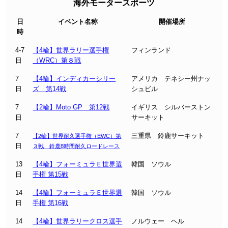
海外モータースポーツ
日
イベント名称
開催場所
時
4-7
【4輪】世界ラリー選手権
フィンランド
日
（WRC）第８戦
7
【4輪】インディカーシリー
アメリカ テネシー州ナッ
日
ズ 第14戦
シュビル
7
【2輪】Moto GP 第12戦
イギリス シルバーストン
日
サーキット
7
三重県 鈴鹿サーキット
【2輪】世界耐久選手権（EWC）第
日
３戦 鈴鹿8時間耐久ロードレース
13
【4輪】フォーミュラＥ世界選
韓国 ソウル
日
手権 第15戦
14
【4輪】フォーミュラＥ世界選
韓国 ソウル
日
手権 第16戦
14
【4輪】世界ラリークロス選手
ノルウェー ヘル