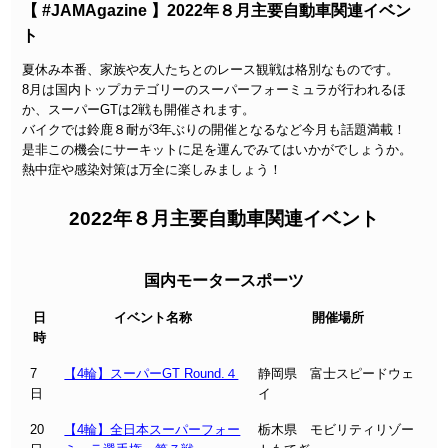
【 #JAMAgazine 】2022年８月主要自動車関連イベン
ト
夏休み本番、家族や友人たちとのレース観戦は格別なものです。
8月は国内トップカテゴリーのスーパーフォーミュラが行われるほ
か、スーパーGTは2戦も開催されます。
バイクでは鈴鹿８耐が3年ぶりの開催となるなど今月も話題満載！
是非この機会にサーキットに足を運んでみてはいかがでしょうか。
熱中症や感染対策は万全に楽しみましょう！
2022年８月主要自動車関連イベント
国内モータースポーツ
日
イベント名称
開催場所
時
7
【4輪】スーパーGT Round.４
静岡県 富士スピードウェ
日
イ
20
【4輪】全日本スーパーフォー
栃木県 モビリティリゾー