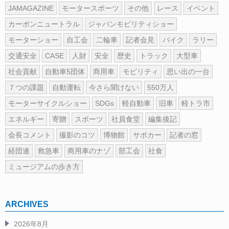
JAMAGAZINE
モータースポーツ
その他
レース
イベント
カーボンニュートラル
ジャパンモビリティショー
モーターショー
自工会
二輪車
記者会見
バイク
ラリー
交通安全
CASE
人財
安全
歴史
トラック
大型車
社会貢献
自動車5団体
商用車
モビリティ
思い出の一台
７つの課題
自動運転
今さら聞けない
550万人
モーターサイクルショー
SDGs
軽自動車
旧車
軽トラ市
エネルギー
寄贈
スポーツ
社員食堂
編集後記
会長コメント
撮影のコツ
博物館
サポカー
記者の窓
経団連
救急車
商用車のナゾ
部工会
社食
ミュージアムの歩き方
ARCHIVES
2026年8月