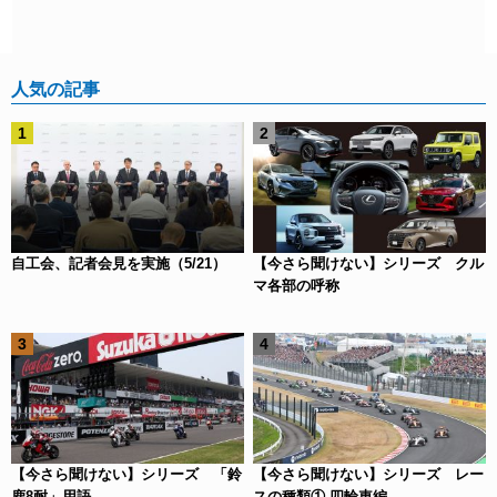
人気の記事
自工会、記者会見を実施（5/21）
【今さら聞けない】シリーズ クル
マ各部の呼称
【今さら聞けない】シリーズ 「鈴
【今さら聞けない】シリーズ レー
鹿8耐」用語
スの種類① 四輪車編