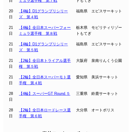
日
ミュラ選手権 第７戦
トもてぎ
20
【4輪】D1グランプリシリー
福島県 エビスサーキット
日
ズ 第４戦
21
【4輪】全日本スーパーフォー
栃木県 モビリティリゾー
日
ミュラ選手権 第８戦
トもてぎ
21
【4輪】D1グランプリシリー
福島県 エビスサーキット
日
ズ 第５戦
21
【2輪】全日本トライアル選手
大阪府 泉南りんくう公園
日
権 第５戦
21
【2輪】全日本スーパーモト選
愛知県 美浜サーキット
日
手権 第４戦
28
【4輪】スーパーGT Round.５
三重県 鈴鹿サーキット
日
28
【2輪】全日本ロードレース選
大分県 オートポリス
日
手権 第６戦