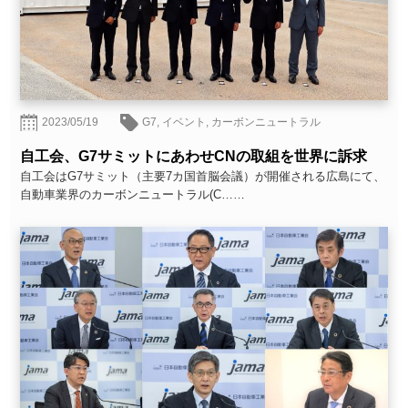
2023/05/19
G7
,
イベント
,
カーボンニュートラル
自工会、G7サミットにあわせCNの取組を世界に訴求
自工会はG7サミット（主要7カ国首脳会議）が開催される広島にて、
自動車業界のカーボンニュートラル(C……