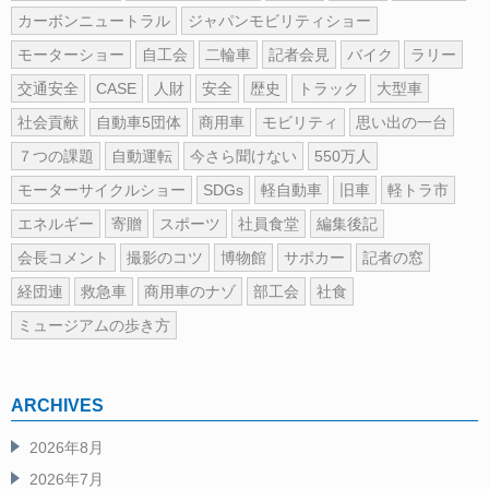
カーボンニュートラル
ジャパンモビリティショー
モーターショー
自工会
二輪車
記者会見
バイク
ラリー
交通安全
CASE
人財
安全
歴史
トラック
大型車
社会貢献
自動車5団体
商用車
モビリティ
思い出の一台
７つの課題
自動運転
今さら聞けない
550万人
モーターサイクルショー
SDGs
軽自動車
旧車
軽トラ市
エネルギー
寄贈
スポーツ
社員食堂
編集後記
会長コメント
撮影のコツ
博物館
サポカー
記者の窓
経団連
救急車
商用車のナゾ
部工会
社食
ミュージアムの歩き方
ARCHIVES
2026年8月
2026年7月