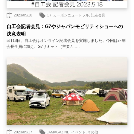
2023/05/18
G7
,
カーボンニュートラル
,
記者会見
自工会記者会見：G7やジャパンモビリティショーへの
決意表明
5月18日、自工会はオンライン記者会見を実施しました。今回は正副
会長全員に加え、G7サミット（主要7……
2023/05/17
JAMAGAZINE
,
イベント
,
その他