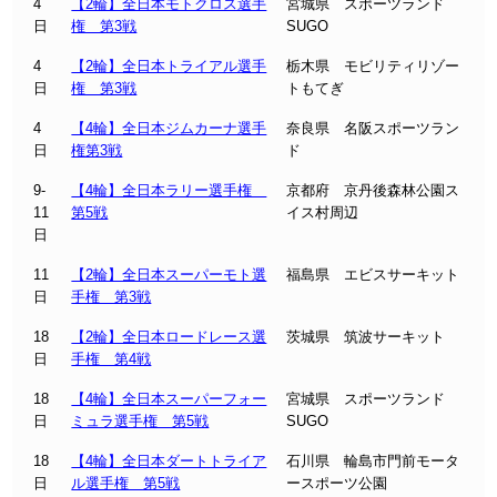
4
【2輪】全日本モトクロス選手
宮城県 スポーツランド
日
権 第3戦
SUGO
4
【2輪】全日本トライアル選手
栃木県 モビリティリゾー
日
権 第3戦
トもてぎ
4
【4輪】全日本ジムカーナ選手
奈良県 名阪スポーツラン
日
権第3戦
ド
9-
【4輪】全日本ラリー選手権
京都府 京丹後森林公園ス
11
第5戦
イス村周辺
日
11
【2輪】全日本スーパーモト選
福島県 エビスサーキット
日
手権 第3戦
18
【2輪】全日本ロードレース選
茨城県 筑波サーキット
日
手権 第4戦
18
【4輪】全日本スーパーフォー
宮城県 スポーツランド
日
ミュラ選手権 第5戦
SUGO
18
【4輪】全日本ダートトライア
石川県 輪島市門前モータ
日
ル選手権 第5戦
ースポーツ公園