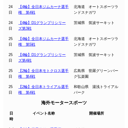
24
【4輪】全日本ジムカーナ選手
北海道 オートスポーツラ
日
権 第4戦
ンドスナガワ
24
【4輪】D1グランプリシリー
茨城県 筑波サーキット
日
ズ第3戦
25
【4輪】全日本ジムカーナ選手
北海道 オートスポーツラ
日
権 第5戦
ンドスナガワ
25
【4輪】D1グランプリシリー
茨城県 筑波サーキット
日
ズ第4戦
25
【2輪】全日本モトクロス選手
広島県 世羅グリーンパー
日
権 第4戦
ク弘楽園
25
【2輪】全日本トライアル選手
和歌山県 湯浅トライアル
日
権 第4戦
パーク
海外モータースポーツ
日
イベント名称
開催場所
時