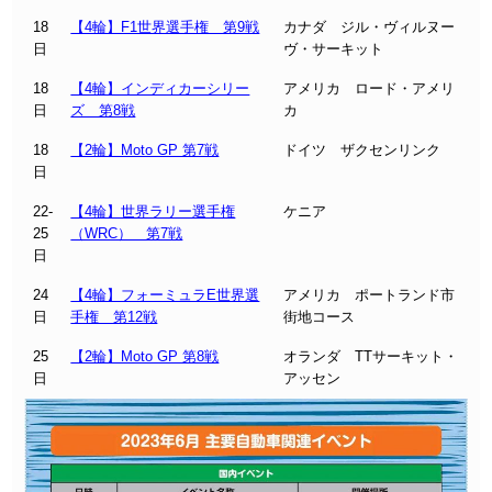
18
【4輪】F1世界選手権 第9戦
カナダ ジル・ヴィルヌー
日
ヴ・サーキット
18
【4輪】インディカーシリー
アメリカ ロード・アメリ
日
ズ 第8戦
カ
18
【2輪】Moto GP 第7戦
ドイツ ザクセンリンク
日
22-
【4輪】世界ラリー選手権
ケニア
25
（WRC） 第7戦
日
24
【4輪】フォーミュラE世界選
アメリカ ポートランド市
日
手権 第12戦
街地コース
25
【2輪】Moto GP 第8戦
オランダ TTサーキット・
日
アッセン