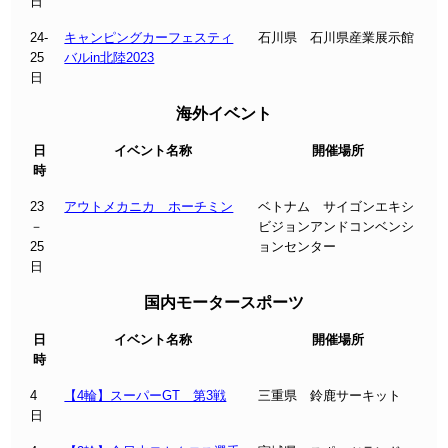
日
24-
キャンピングカーフェスティ
石川県 石川県産業展示館
25
バルin北陸2023
日
海外イベント
日
イベント名称
開催場所
時
23
アウトメカニカ ホーチミン
ベトナム サイゴンエキシ
－
ビジョンアンドコンベンシ
25
ョンセンター
日
国内モータースポーツ
日
イベント名称
開催場所
時
4
【4輪】スーパーGT 第3戦
三重県 鈴鹿サーキット
日