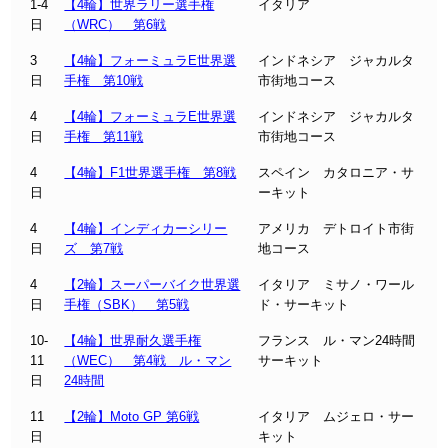
1-4
【4輪】世界ラリー選手権
イタリア
日
（WRC） 第6戦
3
【4輪】フォーミュラE世界選
インドネシア ジャカルタ
日
手権 第10戦
市街地コース
4
【4輪】フォーミュラE世界選
インドネシア ジャカルタ
日
手権 第11戦
市街地コース
4
【4輪】F1世界選手権 第8戦
スペイン カタロニア・サ
日
ーキット
4
【4輪】インディカーシリー
アメリカ デトロイト市街
日
ズ 第7戦
地コース
4
【2輪】スーパーバイク世界選
イタリア ミサノ・ワール
日
手権（SBK） 第5戦
ド・サーキット
10-
【4輪】世界耐久選手権
フランス ル・マン24時間
11
（WEC） 第4戦 ル・マン
サーキット
日
24時間
11
【2輪】Moto GP 第6戦
イタリア ムジェロ・サー
日
キット