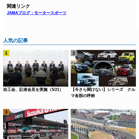
関連リンク
JAMAブログ：モータースポーツ
人気の記事
自工会、記者会見を実施（5/21）
【今さら聞けない】シリーズ クル
マ各部の呼称