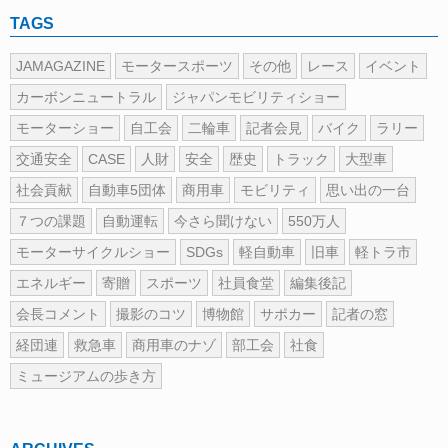
TAGS
JAMAGAZINE
モータースポーツ
その他
レース
イベント
カーボンニュートラル
ジャパンモビリティショー
モーターショー
自工会
二輪車
記者会見
バイク
ラリー
交通安全
CASE
人財
安全
歴史
トラック
大型車
社会貢献
自動車5団体
商用車
モビリティ
思い出の一台
７つの課題
自動運転
今さら聞けない
550万人
モーターサイクルショー
SDGs
軽自動車
旧車
軽トラ市
エネルギー
寄贈
スポーツ
社員食堂
編集後記
会長コメント
撮影のコツ
博物館
サポカー
記者の窓
経団連
救急車
商用車のナゾ
部工会
社食
ミュージアムの歩き方