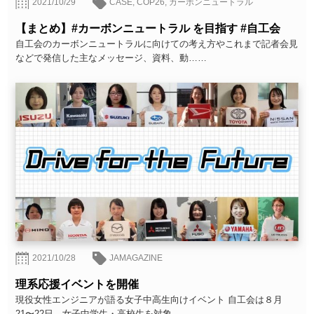
2021/10/29
CASE
,
COP26
,
カーボンニュートラル
【まとめ】#カーボンニュートラル を目指す #自工会
自工会のカーボンニュートラルに向けての考え方やこれまで記者会見
などで発信した主なメッセージ、資料、動……
2021/10/28
JAMAGAZINE
理系応援イベントを開催
現役女性エンジニアが語る女子中高生向けイベント 自工会は８月
21〜22日、女子中学生・高校生を対象……