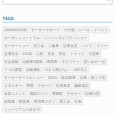
TAGS
JAMAGAZINE
モータースポーツ
その他
レース
イベント
カーボンニュートラル
ジャパンモビリティショー
モーターショー
自工会
二輪車
記者会見
バイク
ラリー
交通安全
CASE
人財
安全
歴史
トラック
大型車
社会貢献
自動車5団体
商用車
モビリティ
思い出の一台
７つの課題
自動運転
今さら聞けない
550万人
モーターサイクルショー
SDGs
軽自動車
旧車
軽トラ市
エネルギー
寄贈
スポーツ
社員食堂
編集後記
会長コメント
撮影のコツ
博物館
サポカー
記者の窓
経団連
救急車
商用車のナゾ
部工会
社食
ミュージアムの歩き方