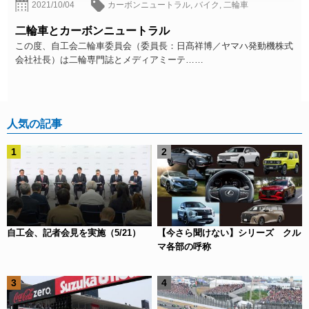
2021/10/04
カーボンニュートラル
,
バイク
,
二輪車
二輪車とカーボンニュートラル
この度、自工会二輪車委員会（委員長：日髙祥博／ヤマハ発動機株式
会社社長）は二輪専門誌とメディアミーテ……
人気の記事
自工会、記者会見を実施（5/21）
【今さら聞けない】シリーズ クル
マ各部の呼称