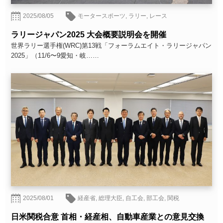
2025/08/05
モータースポーツ
,
ラリー
,
レース
ラリージャパン2025 大会概要説明会を開催
世界ラリー選手権(WRC)第13戦「フォーラムエイト・ラリージャパン
2025」（11/6〜9愛知・岐……
2025/08/01
経産省
,
総理大臣
,
自工会
,
部工会
,
関税
日米関税合意 首相・経産相、自動車産業との意見交換