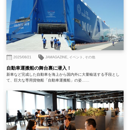
2025/08/21
JAMAGAZINE
,
イベント
,
その他
自動車運搬船の舞台裏に潜入！
新車など完成した自動車を海上から国内外に大量輸送する手段とし
て、巨大な専用貨物船「自動車運搬船」の姿……