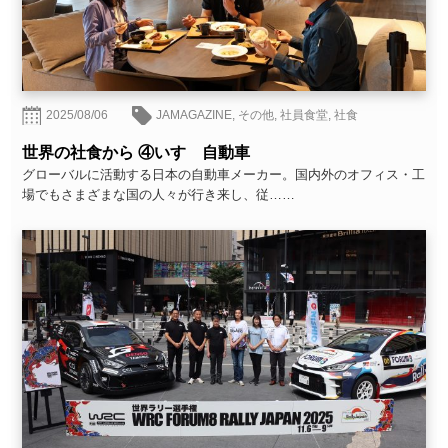
2025/08/06
JAMAGAZINE
,
その他
,
社員食堂
,
社食
世界の社食から ④いすゞ自動車
グローバルに活動する日本の自動車メーカー。国内外のオフィス・工
場でもさまざまな国の人々が行き来し、従……