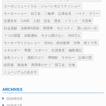
カーボンニュートラル
ジャパンモビリティショー
モーターショー
自工会
二輪車
記者会見
バイク
ラリー
交通安全
CASE
人財
安全
歴史
トラック
大型車
社会貢献
自動車5団体
商用車
モビリティ
思い出の一台
７つの課題
自動運転
今さら聞けない
550万人
モーターサイクルショー
SDGs
軽自動車
旧車
軽トラ市
エネルギー
寄贈
スポーツ
社員食堂
編集後記
会長コメント
撮影のコツ
博物館
サポカー
記者の窓
経団連
救急車
商用車のナゾ
部工会
社食
ミュージアムの歩き方
ARCHIVES
2026年8月
2026年7月