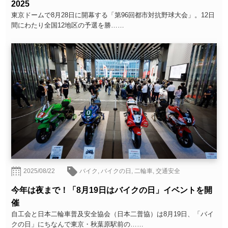
2025
東京ドームで8月28日に開幕する「第96回都市対抗野球大会」。12日
間にわたり全国12地区の予選を勝……
2025/08/22
バイク
,
バイクの日
,
二輪車
,
交通安全
今年は夜まで！「8月19日はバイクの日」イベントを開
催
自工会と日本二輪車普及安全協会（日本二普協）は8月19日、「バイ
クの日」にちなんで東京・秋葉原駅前の……