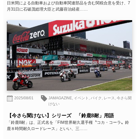
日米間による自動車および自動車関連部品を含む関税合意を受け、7
月31日に石破茂総理大臣と武藤容治経産……
2025/08/01
JAMAGAZINE
,
イベント
,
バイク
,
レース
,
今さら聞
けない
【今さら聞けない】シリーズ 「鈴鹿8耐」用語
「鈴鹿8耐」は、正式名を「FIM世界耐久選手権〝コカ・コーラ〟鈴
鹿８時間耐久ロードレース」といい、三……