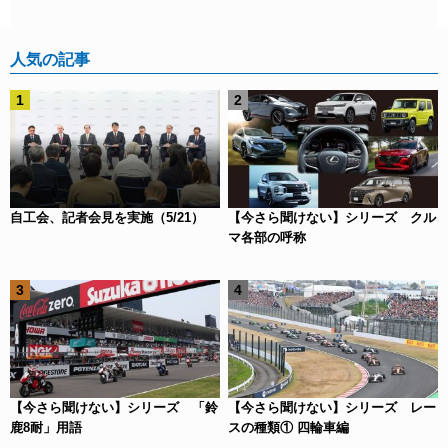
人気の記事
自工会、記者会見を実施（5/21）
【今さら聞けない】シリーズ クル
マ各部の呼称
【今さら聞けない】シリーズ 「鈴
【今さら聞けない】シリーズ レー
鹿8耐」用語
スの種類① 四輪車編