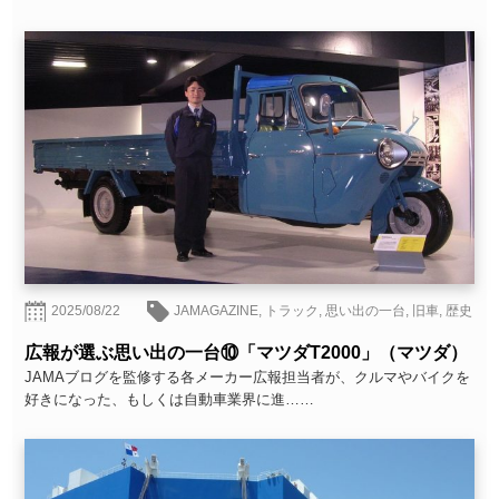
2025/08/22
JAMAGAZINE
,
トラック
,
思い出の一台
,
旧車
,
歴史
広報が選ぶ思い出の一台⑩「マツダT2000」（マツダ）
JAMAブログを監修する各メーカー広報担当者が、クルマやバイクを
好きになった、もしくは自動車業界に進……