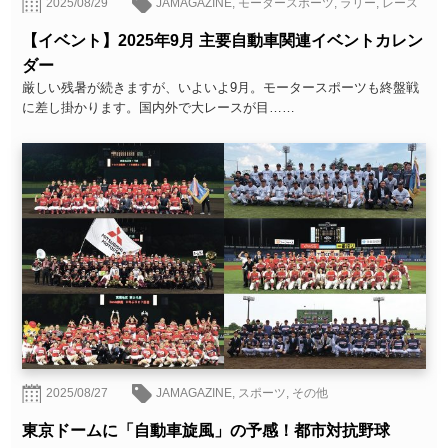
2025/08/29
JAMAGAZINE
,
モータースポーツ
,
ラリー
,
レース
【イベント】2025年9月 主要自動車関連イベントカレン
ダー
厳しい残暑が続きますが、いよいよ9月。モータースポーツも終盤戦
に差し掛かります。国内外で大レースが目……
2025/08/27
JAMAGAZINE
,
スポーツ
,
その他
東京ドームに「自動車旋風」の予感！都市対抗野球