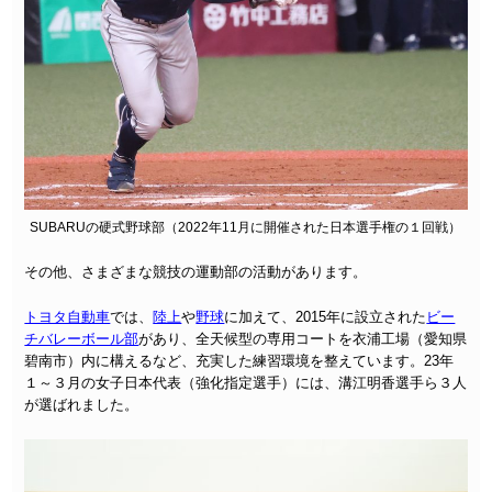
SUBARUの硬式野球部（2022年11月に開催された日本選手権の１回戦）
その他、さまざまな競技の運動部の活動があります。
トヨタ自動車
では、
陸上
や
野球
に加えて、2015年に設立された
ビー
チバレーボール部
があり、全天候型の専用コートを衣浦工場（愛知県
碧南市）内に構えるなど、充実した練習環境を整えています。23年
１～３月の女子日本代表（強化指定選手）には、溝江明香選手ら３人
が選ばれました。