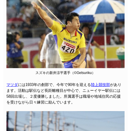
スズキの新井涼平選手（©Getsuriku）
マツダ
には1933年の創部で、今年で90年を迎える
陸上競技部
があり
ます。活動は駅伝など長距離種目が中心で、ニューイヤー駅伝には
58回出場し、２度優勝しました。所属選手は職場や地域住民の応援
を受けながら日々練習に励んでいます。