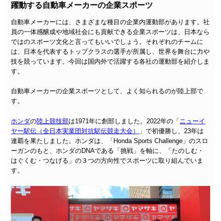
躍動する自動車メーカーの企業スポーツ
自動車メーカーには、さまざまな種目の企業内運動部があります。社
員の一体感醸成や地域社会にも貢献できる企業スポーツは、日本なら
ではのスポーツ文化と言ってもいいでしょう。それぞれのチームに
は、日本を代表するトップクラスの選手が所属し、世界を舞台に力や
技を競っています。今回は国内外で活躍する各社の運動部を紹介しま
す。
自動車メーカーの企業スポーツとして、よく知られるのが陸上部で
す。
ホンダ
の
陸上競技部
は1971年に創部しました。2022年の「
ニューイ
ヤー駅伝（全日本実業団対抗駅伝競走大会）
」で初優勝し、23年は
連覇を果たしました。ホンダは、「Honda Sports Challenge」のスロ
ーガンのもと、ホンダのDNAである「挑戦」を軸に、「たのしむ・
はぐくむ・つなげる」の３つの方向性でスポーツに取り組んでいま
す。