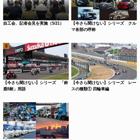
自工会、記者会見を実施（5/21）
【今さら聞けない】シリーズ クル
マ各部の呼称
【今さら聞けない】シリーズ 「鈴
【今さら聞けない】シリーズ レー
鹿8耐」用語
スの種類① 四輪車編