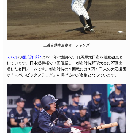
三菱自動車倉敷オーシャンズ
スバル
の
硬式野球部
は1953年の創部で、群馬県太田市を活動拠点と
しています。日本選手権で２回優勝し、都市対抗野球大会に27回出
場した名門チームです。都市対抗の１回戦には１万５千人の大応援団
が「スバルビッグフラッグ」を掲げるのが名物となっています。