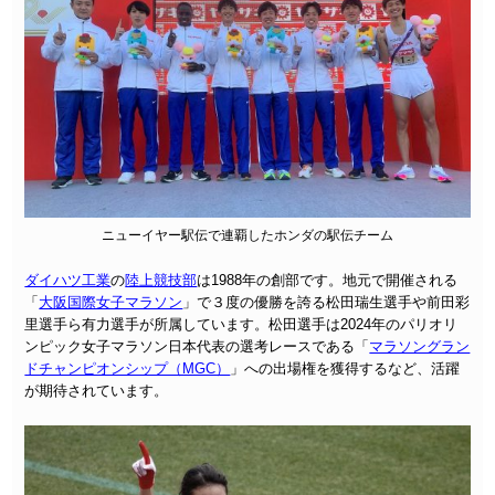
ニューイヤー駅伝で連覇したホンダの駅伝チーム
ダイハツ工業
の
陸上競技部
は1988年の創部です。地元で開催される
「
大阪国際女子マラソン
」で３度の優勝を誇る松田瑞生選手や前田彩
里選手ら有力選手が所属しています。松田選手は2024年のパリオリ
ンピック女子マラソン日本代表の選考レースである「
マラソングラン
ドチャンピオンシップ（MGC）
」への出場権を獲得するなど、活躍
が期待されています。