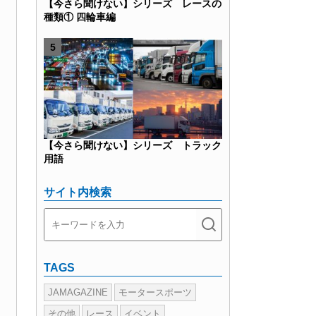
【今さら聞けない】シリーズ レースの
種類① 四輪車編
【今さら聞けない】シリーズ トラック
用語
サイト内検索
TAGS
JAMAGAZINE
モータースポーツ
その他
レース
イベント