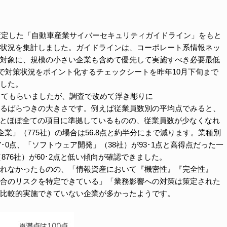
に策定した「自動車産業サイバーセキュリティガイドライン」をもと
状況を集計しました。ガイドラインは、コーポレート系情報ネッ
対象に、規模の小さい企業も含めて優先して実施すべき必要最低
点で対策状況をポイント化するチェックシートを昨年10月下旬まで
した。
出してもらいましたが、調査で改めて浮き彫りに
るばらつきの大きさです。例えば従業員数別の平均点でみると、
5点とほぼ全ての項目に準拠しているものの、従業員数が少なくなれ
業」（775社）の場合は56.8点と約半分にまで減ります。業種別
･0点、「ソフトウェア開発」（38社）が93･1点と高得点だった一
（876社）が60･2点と低い傾向が確認できました。
れなかったものの、「情報資産において『機密性』『完全性』
合のリスクを特定できている」「業務影響への対策は策定された
比較的実施できていない企業が多かったようです。