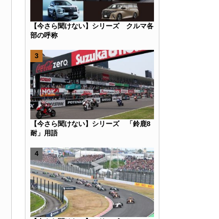
【今さら聞けない】シリーズ クルマ各
部の呼称
k
r
e
Hatena
【今さら聞けない】シリーズ 「鈴鹿8
耐」用語