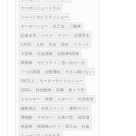
カーボンニュートラル
ジャパンモビリティショー
モーターショー
自工会
二輪車
記者会見
バイク
ラリー
交通安全
CASE
人財
安全
歴史
トラック
大型車
社会貢献
自動車5団体
商用車
モビリティ
思い出の一台
７つの課題
自動運転
今さら聞けない
550万人
モーターサイクルショー
SDGs
軽自動車
旧車
軽トラ市
エネルギー
寄贈
スポーツ
社員食堂
編集後記
会長コメント
撮影のコツ
博物館
サポカー
記者の窓
経団連
救急車
商用車のナゾ
部工会
社食
ミュージアムの歩き方