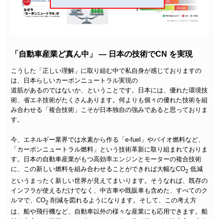
「自動車産業ど真ん中」 — 日本の技術でCN を実現
こうした「正しい理解」に取り組む中で私自身が感じておりますの
は、日本らしいカーボンニュートラル実現の
道筋があるのではないか、ということです。日本には、優れた環境技
術、省エネ技術がたくさんあります。何よりも個々の優れた技術を組
み合わせる「複合技術」こそが日本独自の強みであると思っておりま
す。
今、エネルギー業界では水素から作る「e-fuel」やバイオ燃料など、
「カーボンニュートラル燃料」という技術革新に取り組まれておりま
す。日本の自動車産業がもつ高効率エンジンとモーターの複合技術
に、この新しい燃料を組み合わせることができれば大幅なCO
低減
2
というまったく新しい世界が見えてまいります。そうなれば、既存の
インフラが使えるだけでなく、中古車や既販車も含めた、すべてのク
ルマで、CO
削減を図れるようになります。そして、この考え方
2
は、船や飛行機など、自動車以外の様々な産業にも応用できます。船