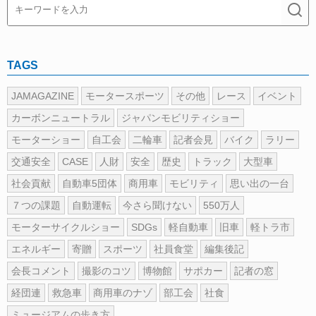
TAGS
JAMAGAZINE
モータースポーツ
その他
レース
イベント
カーボンニュートラル
ジャパンモビリティショー
モーターショー
自工会
二輪車
記者会見
バイク
ラリー
交通安全
CASE
人財
安全
歴史
トラック
大型車
社会貢献
自動車5団体
商用車
モビリティ
思い出の一台
７つの課題
自動運転
今さら聞けない
550万人
モーターサイクルショー
SDGs
軽自動車
旧車
軽トラ市
エネルギー
寄贈
スポーツ
社員食堂
編集後記
会長コメント
撮影のコツ
博物館
サポカー
記者の窓
経団連
救急車
商用車のナゾ
部工会
社食
ミュージアムの歩き方