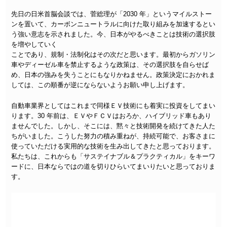
先日の日米首脳会談では、菅総理が「2030 年」というマイルストー
ンを置いて、カーボンニュートラルに向けた取り組みを加速するとい
う強い意志を示されました。今、日本がやるべきことは技術の選択肢
を増やしていく
ことであり、規制・法制化はその次だと思います。最初からガソリン
車やディーゼル車を禁止するような政策は、その選択肢を自らせば
め、日本の強みを失うことにもなりかねません。政策決定におかれま
しては、この順番が逆にならないようお願い申し上げます。
自動車業界としてはこれまで同様ＥＶ技術にも着実に投資をしてまい
ります。30 年前は、ＥＶやＦＣＶはおろか、ハイブリッド車もあり
ませんでした。しかし、そこには、黙々と技術開発を続けてきた人た
ちがいました。こうした努力の積み重ねが、持続可能で、お客さまに
使っていただける実用的な技術を生み出してきたと思っております。
私たちは、これからも「サステイナブル＆プラクティカル」をキーワ
ードに、日本ならではの道を切りひらいてまいりたいと思っておりま
す。