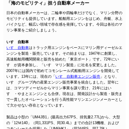
「海のモビリティ」担う自動車メーカー
日本の自動車メーカーは、二輪車や四輪車だけでなく、マリン分野の
モビリティも提供しています。船舶用エンジンをはじめ、舟艇、水上
バイクなど、幅広い領域で存在感を発揮しています。今回は各社のマ
リン事業をご紹介しましょう。
いすゞ自動車
いすゞ自動車
はトラック用エンジンをベースにマリン用ディーゼルエ
ンジンを製造・販売しています。その始まりは、1947年に創業し、
高速船舶用機関開発と販売を始めた「東京ボート」です。72年にい
すゞが資本参加し、「いすゞマリン製造」に社名を変更しました。
2007年には国内で初めてコモンレール式船舶用エンジンを開発して
います。13年には、現在の「
いすゞ自動車エンジン販売
」となり、
いすゞグループ内の産業エンジン販売事業を統合しました。翌年に
は、コマツディーゼルからマリン事業を譲り受け、21年にはい
すゞ・やまとエンジンとも合併。現在は、開発設計から製造・販売ま
で一貫したオペレーションを行う高性能マリンエンジンメーカーとし
て欠かせない存在となっています。
製品は小型の「UM4JB1」(最高出力67PS、排気量2.77L)から、大型
の「12Ｍ140」（同1,331PS、同30.4L）までの合計13機種、および
コモンレールを採用した「UM6HK1」（同344PS、同7.79L）