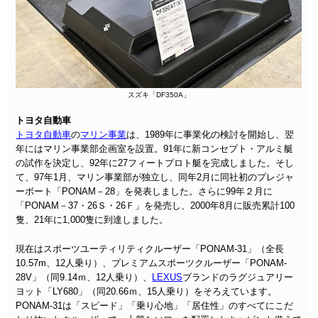
スズキ「DF350A」
トヨタ自動車
トヨタ自動車
の
マリン事業
は、1989年に事業化の検討を開始し、翌
年にはマリン事業部企画室を設置。91年に新コンセプト・アルミ艇
の試作を決定し、92年に27フィートプロト艇を完成しました。そし
て、97年1月、マリン事業部が独立し、同年2月に同社初のプレジャ
ーボート「PONAM－28」を発表しました。さらに99年２月に
「PONAM－37・26Ｓ・26Ｆ」を発売し、2000年8月に販売累計100
隻、21年に1,000隻に到達しました。
現在はスポーツユーティリティクルーザー「PONAM-31」（全長
10.57m、12人乗り）、プレミアムスポーツクルーザー「PONAM-
28V」（同9.14ｍ、12人乗り）、
LEXUS
ブランドのラグジュアリー
ヨット「LY680」（同20.66ｍ、15人乗り）をそろえています。
PONAM-31は「スピード」「乗り心地」「居住性」のすべてにこだ