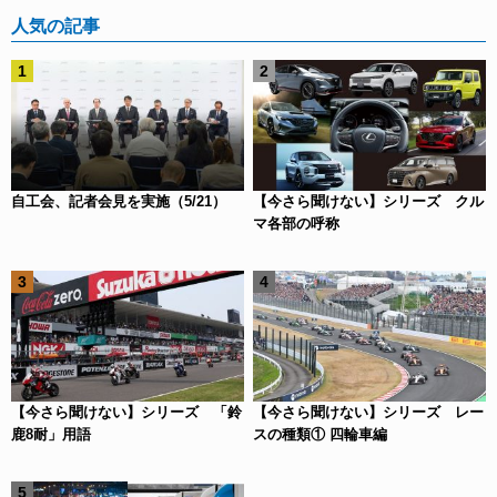
人気の記事
自工会、記者会見を実施（5/21）
【今さら聞けない】シリーズ クル
マ各部の呼称
【今さら聞けない】シリーズ 「鈴
【今さら聞けない】シリーズ レー
鹿8耐」用語
スの種類① 四輪車編