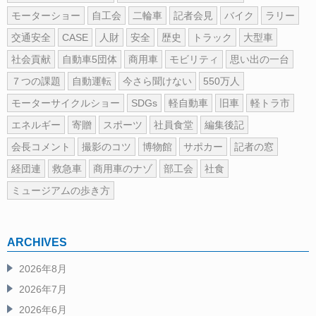
モーターショー
自工会
二輪車
記者会見
バイク
ラリー
交通安全
CASE
人財
安全
歴史
トラック
大型車
社会貢献
自動車5団体
商用車
モビリティ
思い出の一台
７つの課題
自動運転
今さら聞けない
550万人
モーターサイクルショー
SDGs
軽自動車
旧車
軽トラ市
エネルギー
寄贈
スポーツ
社員食堂
編集後記
会長コメント
撮影のコツ
博物館
サポカー
記者の窓
経団連
救急車
商用車のナゾ
部工会
社食
ミュージアムの歩き方
ARCHIVES
2026年8月
2026年7月
2026年6月