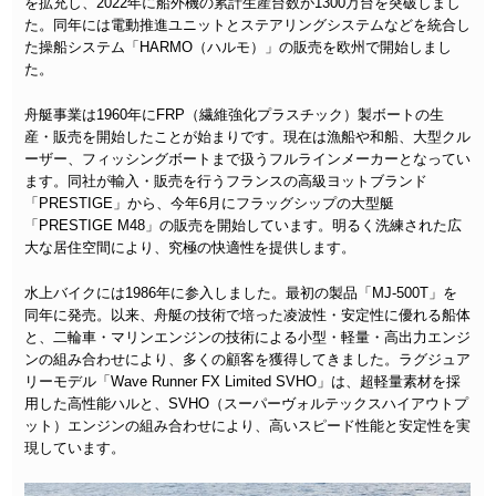
を拡充し、2022年に船外機の累計生産台数が1300万台を突破しまし
た。同年には電動推進ユニットとステアリングシステムなどを統合し
た操船システム「HARMO（ハルモ）」の販売を欧州で開始しまし
た。
舟艇事業は1960年にFRP（繊維強化プラスチック）製ボートの生
産・販売を開始したことが始まりです。現在は漁船や和船、大型クル
ーザー、フィッシングボートまで扱うフルラインメーカーとなってい
ます。同社が輸入・販売を行うフランスの高級ヨットブランド
「PRESTIGE」から、今年6月にフラッグシップの大型艇
「PRESTIGE M48」の販売を開始しています。明るく洗練された広
大な居住空間により、究極の快適性を提供します。
水上バイクには1986年に参入しました。最初の製品「MJ-500T」を
同年に発売。以来、舟艇の技術で培った凌波性・安定性に優れる船体
と、二輪車・マリンエンジンの技術による小型・軽量・高出力エンジ
ンの組み合わせにより、多くの顧客を獲得してきました。ラグジュア
リーモデル「Wave Runner FX Limited SVHO」は、超軽量素材を採
用した高性能ハルと、SVHO（スーパーヴォルテックスハイアウトプ
ット）エンジンの組み合わせにより、高いスピード性能と安定性を実
現しています。