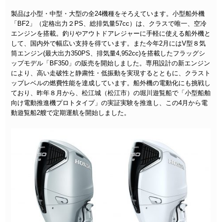
製品は小型・中型・大型の全24機種をそろえています。小型船外機
「BF2」（定格出力２PS、総排気量57cc）は、クラスで唯一、空冷
エンジンを搭載。釣りやアウトドアレジャーに手軽に使える船外機と
して、国内外で幅広い支持を得ています。また今年2月にはV型８気
筒エンジン(最大出力350PS、排気量4,952cc)を搭載したフラッグシ
ップモデル「BF350」の販売を開始しました。専用設計の新エンジン
により、高い走破性と静粛性・低振動を実現するとともに、クラスト
ップレベルの燃費性能を達成しています。船外機の電動化にも挑戦し
ており、昨年８月から、松江城（松江市）の堀川遊覧船で「小型船舶
向け電動推進機プロトタイプ」の実証実験を推進し、この4月から電
動遊覧船2艘で定期運航を開始しました。