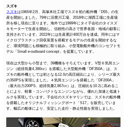
スズキ
スズキ
は1965年2月、高塚本社工場でスズキ初の船外機「D55」の生
産を開始しました。79年に旧豊川工場、2018年に湖西工場に生産場
所を移し現在に至ります。海外では1999年にタイ子会社のタイスズ
キモーターで生産を開始し、信頼性の高さで世界各国・地域の顧客に
支持されています。2022年には生産累計400万台を達成。同年にはマ
イクロプラスチック回収装置を搭載するモデルの生産を開始するな
ど、環境問題にも積極的に取り組み、小型電動船外機のコンセプトモ
デル「Small e-outboard concept」を提案しています。
現在は大型から小型まで、39機種をそろえています。V型６気筒エン
ジン（総排気量4,390cc）を搭載した大型船外機「DF350A」は、ス
ズキの船外機としては初となる12.0の高圧縮比により、シリーズ最大
の350PSを実現しました。４気筒エンジンを搭載した「DF200A」
（最大出力200PS、総排気量2,867cc）は、圧縮比を10.2に高めるこ
とにより、軽量・コンパクトなエンジンながら、優れた加速と低速ト
ルクを実現しています。子会社のスズキマリンでは、スズキの船外機
を搭載したオリジナルフィッシングボート「S17」を販売していま
す。幅広の船体により、安定した走行・静止性能を実現しました。