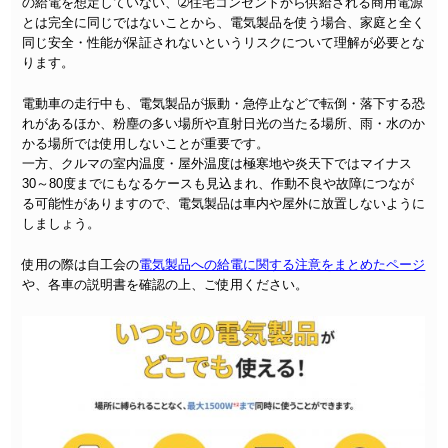
の給電を想定していない、➁住宅コンセントから供給される商用電源
とは完全に同じではないことから、電気製品を使う場合、家庭と全く
同じ安全・性能が保証されないというリスクについて理解が必要とな
ります。
電動車の走行中も、電気製品が振動・急停止などで転倒・落下する恐
れがあるほか、粉塵の多い場所や直射日光の当たる場所、雨・水のか
かる場所では使用しないことが重要です。
一方、クルマの室内温度・屋外温度は極寒地や炎天下ではマイナス
30～80度までにもなるケースも見込まれ、作動不良や故障につなが
る可能性がありますので、電気製品は車内や屋外に放置しないように
しましょう。
使用の際は自工会の
電気製品への給電に関する注意をまとめたページ
や、各車の説明書を確認の上、ご使用ください。