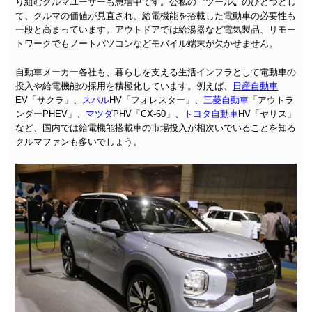
り組むクルマユーザーも急増中です。公私の〝ツール〟のひとつとし
て、クルマの価値が見直され、給電機能を搭載した電動車の必要性も
一段と高まっています。アウトドアでは給湯器など電気製品、リモー
トワークでもノートパソコンなどモバイル端末が欠かせません。
自動車メーカー各社も、暮らしを支える生活インフラとして電動車の
投入や給電機能の採用を積極化しています。例えば、
日産自動車
EV「サクラ」、
スバル
HV「フォレスター」、
三菱自動車
「アウトラ
ンダーPHEV」、
マツダ
PHV「CX-60」、
トヨタ自動車
HV「ヤリス」
など、国内では給電機能搭載車の市場投入が相次いでいることを知る
クルマファンも多いでしょう。