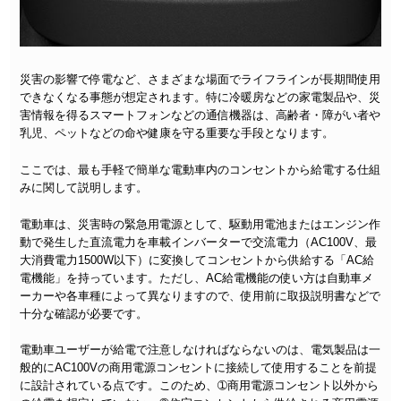
災害の影響で停電など、さまざまな場面でライフラインが長期間使用
できなくなる事態が想定されます。特に冷暖房などの家電製品や、災
害情報を得るスマートフォンなどの通信機器は、高齢者・障がい者や
乳児、ペットなどの命や健康を守る重要な手段となります。
ここでは、最も手軽で簡単な電動車内のコンセントから給電する仕組
みに関して説明します。
電動車は、災害時の緊急用電源として、駆動用電池またはエンジン作
動で発生した直流電力を車載インバーターで交流電力（AC100V、最
大消費電力1500W以下）に変換してコンセントから供給する「AC給
電機能」を持っています。ただし、AC給電機能の使い方は自動車メ
ーカーや各車種によって異なりますので、使用前に取扱説明書などで
十分な確認が必要です。
電動車ユーザーが給電で注意しなければならないのは、電気製品は一
般的にAC100Vの商用電源コンセントに接続して使用することを前提
に設計されている点です。このため、➀商用電源コンセント以外から