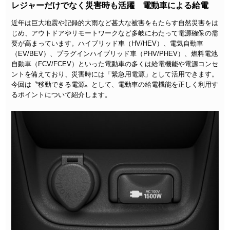
レジャーだけでなく災害時も活躍 電動車による給電
近年は巨大地震や記録的大雨など甚大な被害をもたらす自然災害をは
じめ、アウトドアやリモートワークなど多岐にわたって電源確保の需
要が高まっています。ハイブリッド車（HV/HEV）、電気自動車
（EV/BEV）、プラグインハイブリッド車（PHV/PHEV）、燃料電池
自動車（FCV/FCEV）といった電動車の多くは給電機能や電源コンセ
ントを備えており、災害時には「緊急用電源」として活用できます。
今回は〝移動できる電源〟として、電動車の給電機能を正しく利用す
るポイントについて紹介します。