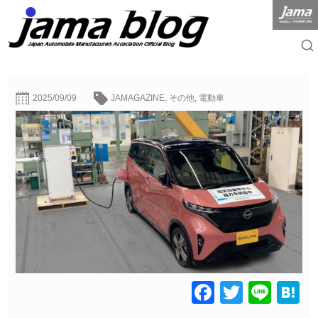
2025/09/09
JAMAGAZINE
,
その他
,
電動車
Facebook
Twitter
Line
H