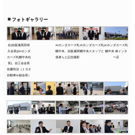
フォトギャラリー
右)自販連髙田靖
㈱ホンダカーズ札
㈱ホンダカーズ札
㈱ホンダカーズ札
久会長((㈱ホンダ
幌中央、自販連関
幌中央スタッフと
幌中央 南インタ
カーズ札幌中央社
係者らと記念撮影
ー店
長)、自工会会長
佐藤恒治（トヨタ
自動車㈱副会長）