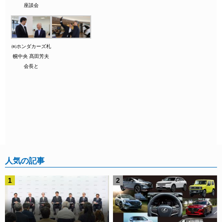
座談会
㈱ホンダカーズ札
幌中央 髙田芳夫
会長と
人気の記事