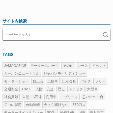
サイト内検索
TAGS
JAMAGAZINE
モータースポーツ
その他
レース
イベント
カーボンニュートラル
ジャパンモビリティショー
モーターショー
自工会
二輪車
記者会見
バイク
ラリー
交通安全
CASE
人財
安全
歴史
トラック
大型車
社会貢献
自動車5団体
商用車
モビリティ
思い出の一台
７つの課題
自動運転
今さら聞けない
550万人
モーターサイクルショー
SDGs
軽自動車
旧車
軽トラ市