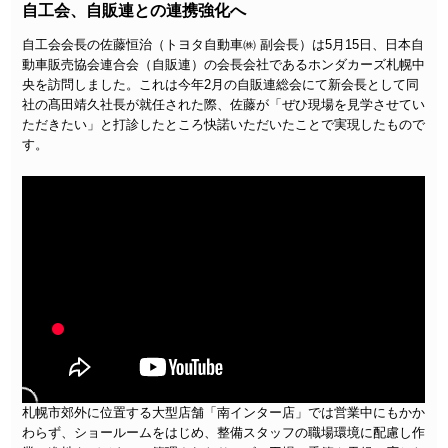
自工会、自販連との連携強化へ
自工会会長の佐藤恒治（トヨタ自動車㈱ 副会長）は5月15日、日本自
動車販売協会連合会（自販連）の会長会社であるホンダカーズ札幌中
央を訪問しました。これは今年2月の自販連総会にて新会長として同
社の髙田靖久社長が就任された際、佐藤が「ぜひ現場を見学させてい
ただきたい」と打診したところ快諾いただいたことで実現したもので
す。
札幌市郊外に位置する大型店舗「南インター店」では営業中にもかか
わらず、ショールームをはじめ、整備スタッフの職場環境に配慮し作