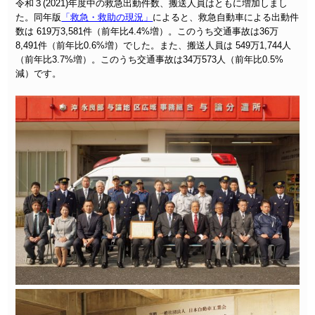
令和３(2021)年度中の救急出動件数、搬送人員はともに増加しまし
た。同年版
「救急・救助の現況」
によると、救急自動車による出動件
数は 619万3,581件（前年比4.4%増）。このうち交通事故は36万
8,491件（前年比0.6%増）でした。また、搬送人員は 549万1,744人
（前年比3.7%増）。このうち交通事故は34万573人（前年比0.5%
減）です。