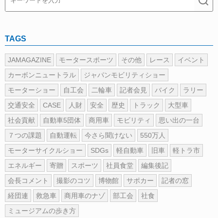
TAGS
JAMAGAZINE
モータースポーツ
その他
レース
イベント
カーボンニュートラル
ジャパンモビリティショー
モーターショー
自工会
二輪車
記者会見
バイク
ラリー
交通安全
CASE
人財
安全
歴史
トラック
大型車
社会貢献
自動車5団体
商用車
モビリティ
思い出の一台
７つの課題
自動運転
今さら聞けない
550万人
モーターサイクルショー
SDGs
軽自動車
旧車
軽トラ市
エネルギー
寄贈
スポーツ
社員食堂
編集後記
会長コメント
撮影のコツ
博物館
サポカー
記者の窓
経団連
救急車
商用車のナゾ
部工会
社食
ミュージアムの歩き方