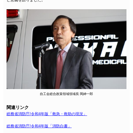
自工会総合政策領域領域長 岡紳一郎
関連リンク
総務省消防庁/令和4年版「救急・救助の現況」
総務省消防庁/令和4年版「消防白書」