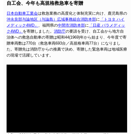
自工会、今年も高規格救急車を寄贈
日本自動車工業会
は救急業務の高度化と体制充実に向け、鹿児島県の
沖永良部与論地区（与論島）広域事務組合消防本部
に
「トヨタ ハイ
メディック4WD」
、福岡県の
中間市消防本部
に
「日産 パラメディッ
ク4WD」
を寄贈しました。
消防庁
の要請を受け、自工会から地方自
治体への救急自動車の寄贈は昭和44(1969)年から始まり、今年度で寄
贈車両数は770台（救急車両693台／高規格車両77台）になりまし
た。寄贈先は消防庁からの推薦で決め、寄贈した緊急車両は地域医療
の現場で活躍しています。