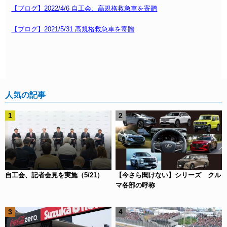
【ブログ】2022/4/6 自工会、高規格救急車を寄贈
【ブログ】2021/5/31 高規格救急車を寄贈
人気の記事
自工会、記者会見を実施（5/21）
【今さら聞けない】シリーズ クル
マ各部の呼称