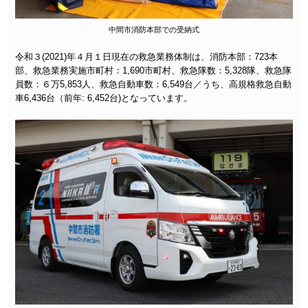
中間市消防本部での受納式
令和３(2021)年４月１日現在の救急業務体制は、消防本部：723本
部、救急業務実施市町村：1,690市町村、救急隊数：5,328隊、救急隊
員数：６万5,853人、救急自動車数：6,549台／うち、高規格救急自動
車6,436台（前年: 6,452台)となっています。