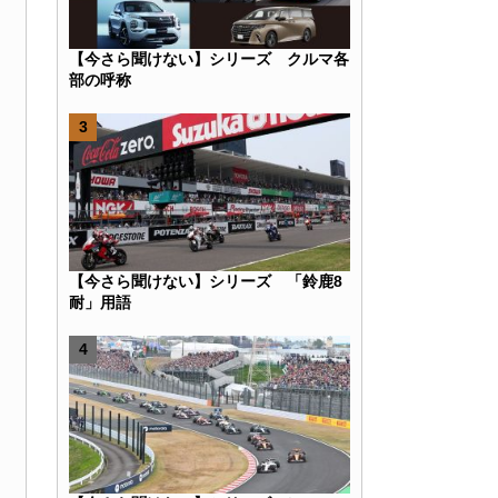
【今さら聞けない】シリーズ クルマ各
部の呼称
k
r
e
Hatena
【今さら聞けない】シリーズ 「鈴鹿8
耐」用語