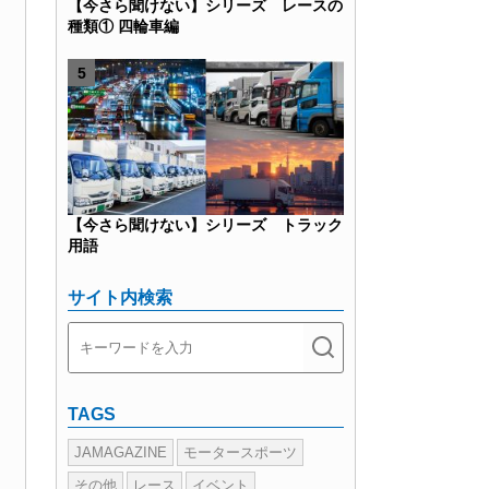
【今さら聞けない】シリーズ レースの
種類① 四輪車編
【今さら聞けない】シリーズ トラック
用語
サイト内検索
TAGS
JAMAGAZINE
モータースポーツ
その他
レース
イベント