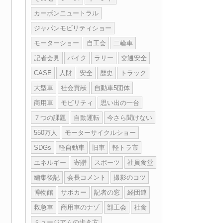
カーボンニュートラル
ジャパンモビリティショー
モーターショー
自工会
二輪車
記者会見
バイク
ラリー
交通安全
CASE
人財
安全
歴史
トラック
大型車
社会貢献
自動車5団体
商用車
モビリティ
思い出の一台
７つの課題
自動運転
今さら聞けない
550万人
モーターサイクルショー
SDGs
軽自動車
旧車
軽トラ市
エネルギー
寄贈
スポーツ
社員食堂
編集後記
会長コメント
撮影のコツ
博物館
サポカー
記者の窓
経団連
救急車
商用車のナゾ
部工会
社食
ミュージアムの歩き方