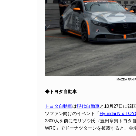
MAZDA F
◆トヨタ自動車
トヨタ自動車
は
現代自動車
と10月27日に
ツファン向けのイベント「
Hyundai N x TO
2800人を前にモリゾウ氏（豊田章男トヨ
WRC」でドーナツターンを披露すると、会