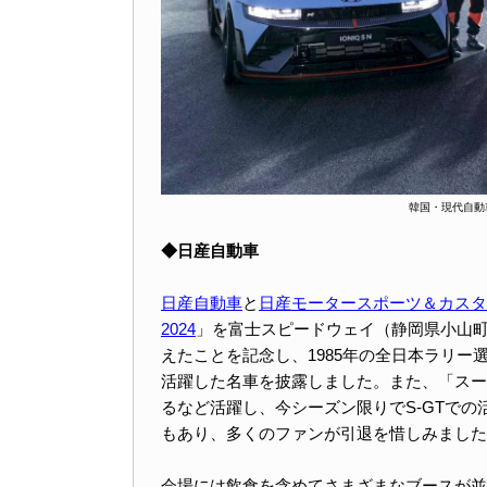
韓国・現代自動
◆日産自動車
日産自動車
と
日産モータースポーツ＆カスタ
2024
」を富士スピードウェイ（静岡県小山町
えたことを記念し、1985年の全日本ラリー
活躍した名車を披露しました。また、「スーパ
るなど活躍し、今シーズン限りでS-GTで
もあり、多くのファンが引退を惜しみました
会場には飲食を含めてさまざまなブースが並