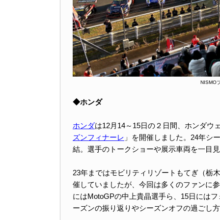
NISM
◆ホンダ
ホンダ
は12月14～15日の２日間、ホンダ
ズンフィナーレ
」を開催しました。24年シ
結。選手のトークショーや展示車両を一目見
23年まではモビリティリゾートもてぎ（栃
催していましたが、今回は多くのファンに参
にはMotoGPの中上貴晶選手ら、15日に
ーズンの振り返りやシーズンオフの過ごし方