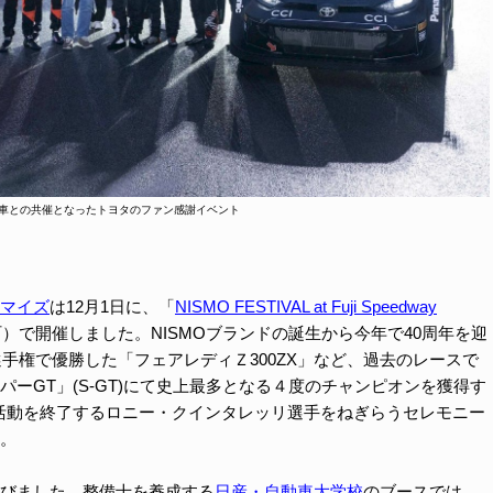
車との共催となったトヨタのファン感謝イベント
マイズ
は12月1日に、「
NISMO FESTIVAL at Fuji Speedway
）で開催しました。NISMOブランドの誕生から今年で40周年を迎
選手権で優勝した「フェアレディＺ300ZX」など、過去のレースで
ーGT」(S-GT)にて史上最多となる４度のチャンピオンを獲得す
の活動を終了するロニー・クインタレッリ選手をねぎらうセレモニー
。
びました。整備士を養成する
日産・自動車大学校
のブースでは、