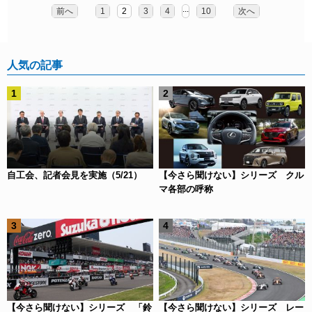
...
前へ
1
2
3
4
10
次へ
人気の記事
自工会、記者会見を実施（5/21）
【今さら聞けない】シリーズ クル
マ各部の呼称
【今さら聞けない】シリーズ 「鈴
【今さら聞けない】シリーズ レー