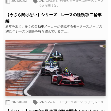
2026/02/02
JAMAGAZINE
,
その他
,
モータースポーツ
,
レース
,
今さら聞けない
【今さら聞けない】シリーズ レースの種類② 二輪車
編
新年を迎え、多くの自動車メーカーが参戦するモータースポーツの
2026年シーズン開幕を待ち望んでいるフ……
2026/01/30
JAMAGAZINE
,
モータースポーツ
,
ラリー
,
レース