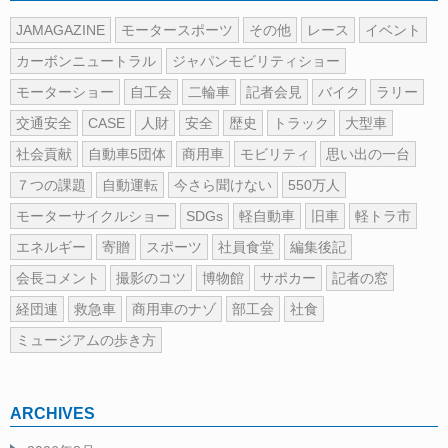
JAMAGAZINE
モータースポーツ
その他
レース
イベント
カーボンニュートラル
ジャパンモビリティショー
モーターショー
自工会
二輪車
記者会見
バイク
ラリー
交通安全
CASE
人財
安全
歴史
トラック
大型車
社会貢献
自動車5団体
商用車
モビリティ
思い出の一台
７つの課題
自動運転
今さら聞けない
550万人
モーターサイクルショー
SDGs
軽自動車
旧車
軽トラ市
エネルギー
寄贈
スポーツ
社員食堂
編集後記
会長コメント
撮影のコツ
博物館
サポカー
記者の窓
経団連
救急車
商用車のナゾ
部工会
社食
ミュージアムの歩き方
ARCHIVES