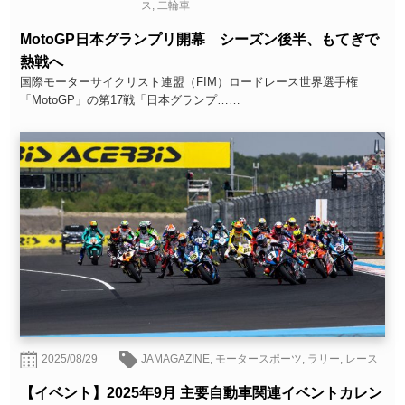
ス
,
二輪車
MotoGP日本グランプリ開幕 シーズン後半、もてぎで
熱戦へ
国際モーターサイクリスト連盟（FIM）ロードレース世界選手権
「MotoGP」の第17戦「日本グランプ……
2025/08/29
JAMAGAZINE
,
モータースポーツ
,
ラリー
,
レース
【イベント】2025年9月 主要自動車関連イベントカレン