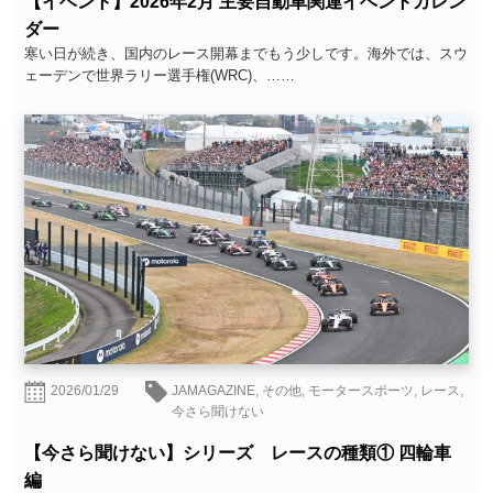
【イベント】2026年2月 主要自動車関連イベントカレン
ダー
寒い日が続き、国内のレース開幕までもう少しです。海外では、スウ
ェーデンで世界ラリー選手権(WRC)、……
2026/01/29
JAMAGAZINE
,
その他
,
モータースポーツ
,
レース
,
今さら聞けない
【今さら聞けない】シリーズ レースの種類① 四輪車
編