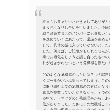
本日もお集まりいただきましてありがと
まり色々な話し合いを行いました。今回
総合政策委員会のメンバーにも参加いた
を進めていくにあたって、議論を進める
して、具体の話に入っていかないと、た
した。例えば、ご記憶かもしれませんが
業で共通化をしようと話し合ったものの
れが起きかねないという危機感を新たに
どのような危機感のもとに新７つの課題
くゴールがだいぶ変わってしまう。この
に取り組む上での危機感の共有にかなり
意見を提案していただきながら、７つの
る中で、（マツダの）毛籠理事から、あ
信がありました。まさにその危機感こそ
で、今日の理事ミーティングの中でも、