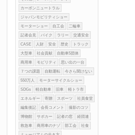
カーボンニュートラル
ジャパンモビリティショー
モーターショー
自工会
二輪車
記者会見
バイク
ラリー
交通安全
CASE
人財
安全
歴史
トラック
大型車
社会貢献
自動車5団体
商用車
モビリティ
思い出の一台
７つの課題
自動運転
今さら聞けない
550万人
モーターサイクルショー
SDGs
軽自動車
旧車
軽トラ市
エネルギー
寄贈
スポーツ
社員食堂
編集後記
会長コメント
撮影のコツ
博物館
サポカー
記者の窓
経団連
救急車
商用車のナゾ
部工会
社食
ミュージアムの歩き方