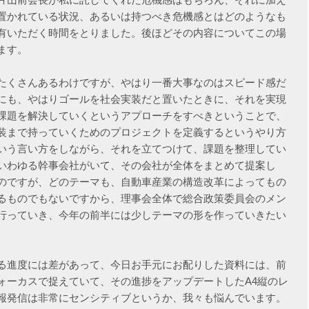
置かれている状況、あるいは持つべき危機感とはどのようなも
有いただく時間をとりました。後ほどその内容についてこの場
ます。
たくさんあるわけですが、やはり一番大事なのはスピード感だ
にも、やはりゴールを社会実装だと置いたときに、それを実現
課題を解決していくというアプローチをすべきということで、
装まで持っていくためのプロジェクトを定義するというやり方
いう言い方をしながら、それを立てつけて、課題を整理してい
いわゆる幹事会社がいて、その会社が全体をまとめて提案し
のですが、どのテーマも、自動車産業の構造改革によってもの
るものでもないですから、理事会全体で総合政策委員会のメン
行っていき、今年の前半には少しテーマの形を作っていきたい
る進度には差があって、今日お手元にお配りした資料には、前
ォーカスで捉えていて、その進捗をアップデートしたA4縦のレ
報発信は非常にセンシティブというか、我々も悩んでいます。