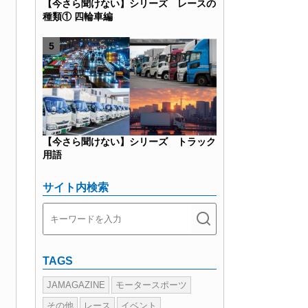
【今さら聞けない】シリーズ レースの
種類① 四輪車編
【今さら聞けない】シリーズ トラック
用語
サイト内検索
TAGS
JAMAGAZINE
モータースポーツ
その他
レース
イベント