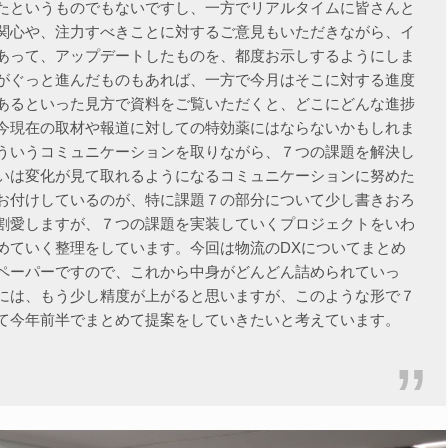
たというものでもないですし、一方でリアルタイムに皆さんと
関心や、注力すべきことに対するご意見もいただきながら、イ
あって、アップデートしたものを、都度お示しするようにしま
がぐっと進んだものもあれば、一方で今月はそこに対する進度
あるといった見方で資料をご覧いただくと、どこにどんな進捗
今現在の取材や報道に対しての特効薬にはならないかもしれま
ういうコミュニケーションを取りながら、７つの課題を解決し
いは変化が見て取れるようになるコミュニケーションに努めた
お付けしているのが、特に課題７の部分について少し書きおろ
割愛しますが、７つの課題を実装していくプロジェクトをいわ
めていく整理をしています。今回は物流のDXについてまとめ
ペーパーですので、これから中身がどんどん詰められていっ
には、もう少し精度が上がると思いますが、このような形で７
て今年前半でまとめて提案をしていきたいと考えています。