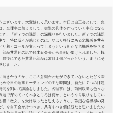
うございます。大変嬉しく思います。本日は自工会として、集
は、全理事に加えまして、実際の具体を作っていく中心になる
だき、「新７つの課題」の深掘りを行いました。新７つの課題
中で、特に我々が感じたのは、やはり根幹にある危機感を共有
どり着くゴールが変わってしまうという新たな危機感を持ちま
、部品共通化の話で鈴木副会長から事例が挙げられました。協
、最後にできた共通化部品は灰皿１個だったという。まさにそ
感じました。
に向き合うのか、ここの意識合わせができていないとたどり着
ため今日の理事ミーティングの主な時間は、新たに７つの課題
時間を割いて議論をしました。各理事には、前回以降も色々な
課題で深めていくべきところは何か、というやり取りをしてい
る種「檄文」を受け取ったと思えるような、強烈な危機感の発
が、今自工会が持つべき、共有すべき価値観だと思いましたの
片山前会長が私に託してくれた危機感はもちろん、それに加え