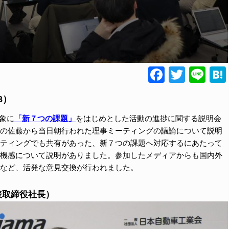
Faceboo
Twitte
Lin
8）
対象に
「新７つの課題」
をはじめとした活動の進捗に関する説明会
の佐藤から当日朝行われた理事ミーティングの議論について説明
ティングでも共有があった、新７つの課題へ対応するにあたって
機感について説明がありました。参加したメディアからも国内外
など、活発な意見交換が行われました。
代表取締役社長）