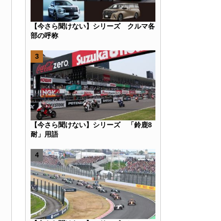
【今さら聞けない】シリーズ クルマ各
部の呼称
k
r
e
Hatena
【今さら聞けない】シリーズ 「鈴鹿8
耐」用語