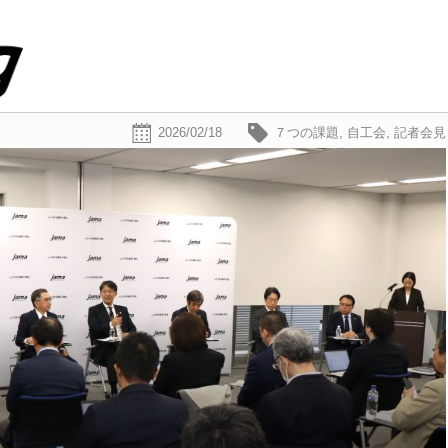
2026/02/18
７つの課題
,
自工会
,
記者会見