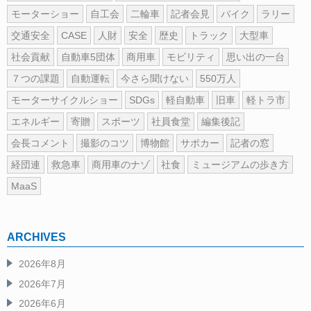
モーターショー
自工会
二輪車
記者会見
バイク
ラリー
交通安全
CASE
人財
安全
歴史
トラック
大型車
社会貢献
自動車5団体
商用車
モビリティ
思い出の一台
７つの課題
自動運転
今さら聞けない
550万人
モーターサイクルショー
SDGs
軽自動車
旧車
軽トラ市
エネルギー
寄贈
スポーツ
社員食堂
編集後記
会長コメント
撮影のコツ
博物館
サポカー
記者の窓
経団連
救急車
商用車のナゾ
社食
ミュージアムの歩き方
MaaS
ARCHIVES
2026年8月
2026年7月
2026年6月