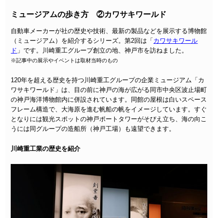
ミュージアムの歩き方 ②カワサキワールド
自動車メーカーが社の歴史や技術、最新の製品などを展示する博物館
（ミュージアム）を紹介するシリーズ。第2回は「
カワサキワール
ド
」です。川崎重工グループ創立の地、神戸市を訪ねました。
※記事中の展示やイベントは取材当時のもの
120年を超える歴史を持つ川崎重工グループの企業ミュージアム「カ
ワサキワールド」は、目の前に神戸の海が広がる同市中央区波止場町
の神戸海洋博物館内に併設されています。同館の屋根は白いスペース
フレーム構造で、大海原を進む帆船の帆をイメージしています。すぐ
となりには観光スポットの神戸ポートタワーがそびえ立ち、海の向こ
うには同グループの造船所（神戸工場）も遠望できます。
川崎重工業の歴史を紹介