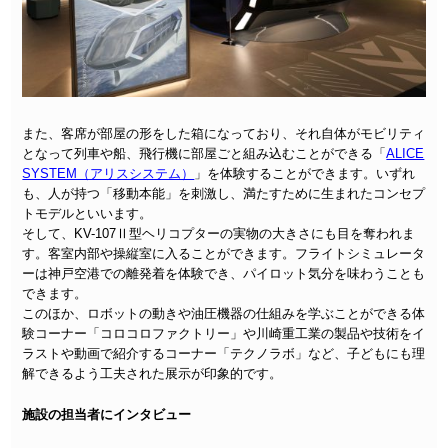
また、客席が部屋の形をした箱になっており、それ自体がモビリティ
となって列車や船、飛行機に部屋ごと組み込むことができる「
ALICE
SYSTEM（アリスシステム）
」を体験することができます。いずれ
も、人が持つ「移動本能」を刺激し、満たすために生まれたコンセプ
トモデルといいます。
そして、KV-107Ⅱ型ヘリコプターの実物の大きさにも目を奪われま
す。客室内部や操縦室に入ることができます。フライトシミュレータ
ーは神戸空港での離発着を体験でき、パイロット気分を味わうことも
できます。
このほか、ロボットの動きや油圧機器の仕組みを学ぶことができる体
験コーナー「コロコロファクトリー」や川崎重工業の製品や技術をイ
ラストや動画で紹介するコーナー「テクノラボ」など、子どもにも理
解できるよう工夫された展示が印象的です。
施設の担当者にインタビュー