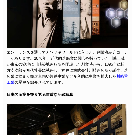
エントランスを通ってカワサキワールドに入ると、創業者紹介コーナ
ーがあります。1878年、近代的造船業に関心を持っていた川崎正蔵
が東京の築地に川崎築地造船所を開設した創業時から、1896年に松
方幸次郎が初代社長に就任し、神戸に株式会社川崎造船所が誕生。造
船業に始まり鉄道車両や製鉄事業など多角的に事業を拡大した
川崎重
工業
の歴史が紹介されています。
日本の産業を振り返る貴重な記録写真