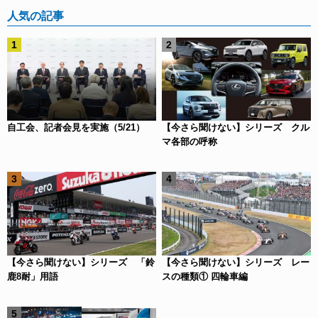
人気の記事
自工会、記者会見を実施（5/21）
【今さら聞けない】シリーズ クル
マ各部の呼称
【今さら聞けない】シリーズ 「鈴
【今さら聞けない】シリーズ レー
鹿8耐」用語
スの種類① 四輪車編