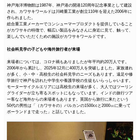
神戸海洋博物館は1987年、神戸港の開港120周年記念事業として建設
され、カワサキワールドは川崎重工業が創立110年を迎えた2006年に
作られました。
総合重工業メーカーでコンシューマープロダクトを提供していること
がカワサキの特徴で、幅広い製品をみなさんに身近に見て、触って、
楽しんでいただくための施設がカワサキワールドです。
社会科見学の子どもや海外旅行者が来場
来場者については、コロナ禍もありましたが年平均約20万人です。
2006年から累計し、2025年12月に400万人を突破しました。家族連れ
が多く、小・中・高校生の社会科見学のニーズもあります。遠足や修
学旅行で神戸を訪れた中学生や養護学校の生徒もいらっしゃいます。
モーターサイクルエリアには高校生の来場が多く、大人ではツーリン
グライダーが立ち寄るスポットにもなっています。インドの旅行ツア
ー客など海外からの来場者もあります。英国から旅行に来たという
50代の男性は「（カワサキの）バルカンの1500ccと2000㏄に乗って
ポーランドまで走った」と話していました。