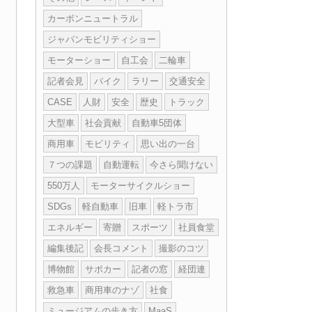
カーボンニュートラル
ジャパンモビリティショー
モーターショー
自工会
二輪車
記者会見
バイク
ラリー
交通安全
CASE
人財
安全
歴史
トラック
大型車
社会貢献
自動車5団体
商用車
モビリティ
思い出の一台
７つの課題
自動運転
今さら聞けない
550万人
モーターサイクルショー
SDGs
軽自動車
旧車
軽トラ市
エネルギー
寄贈
スポーツ
社員食堂
編集後記
会長コメント
撮影のコツ
博物館
サポカー
記者の窓
経団連
救急車
商用車のナゾ
社食
ミュージアムの歩き方
MaaS