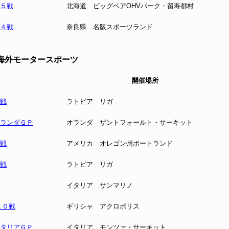
第５戦
北海道 ビッグベアOHVパーク・留寿都村
第４戦
奈良県 名阪スポーツランド
海外モータースポーツ
開催場所
３戦
ラトビア リガ
オランダＧＰ
オランダ ザントフォールト・サーキット
６戦
アメリカ オレゴン州ポートランド
４戦
ラトビア リガ
イタリア サンマリノ
１０戦
ギリシャ アクロポリス
イタリアＧＰ
イタリア モンツァ・サーキット