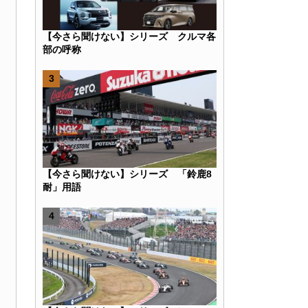
【今さら聞けない】シリーズ クルマ各
部の呼称
k
r
e
Hatena
【今さら聞けない】シリーズ 「鈴鹿8
耐」用語