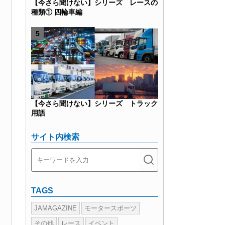
【今さら聞けない】シリーズ レースの
種類① 四輪車編
【今さら聞けない】シリーズ トラック
用語
サイト内検索
TAGS
JAMAGAZINE
モータースポーツ
その他
レース
イベント