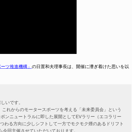
ポーツ推進機構」
の日置和夫理事長は、開催に漕ぎ着けた思いを以
嬉しいです。
た。これからのモータースポーツを考える「未来委員会」という
カーボンニュートラルに即した展開としてEVラリー（エコラリー
まつわる方向に少しシフトして一方でモクモク煙のあるドリフト
ら今回主催させていただいております。