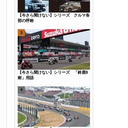
【今さら聞けない】シリーズ クルマ各
部の呼称
k
r
e
Hatena
【今さら聞けない】シリーズ 「鈴鹿8
耐」用語