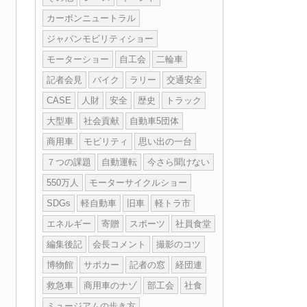
カーボンニュートラル
ジャパンモビリティショー
モーターショー
自工会
二輪車
記者会見
バイク
ラリー
交通安全
CASE
人財
安全
歴史
トラック
大型車
社会貢献
自動車5団体
商用車
モビリティ
思い出の一台
７つの課題
自動運転
今さら聞けない
550万人
モーターサイクルショー
SDGs
軽自動車
旧車
軽トラ市
エネルギー
寄贈
スポーツ
社員食堂
編集後記
会長コメント
撮影のコツ
博物館
サポカー
記者の窓
経団連
救急車
商用車のナゾ
部工会
社食
ミュージアムの歩き方