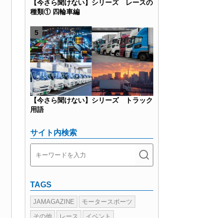
【今さら聞けない】シリーズ レースの
種類① 四輪車編
【今さら聞けない】シリーズ トラック
用語
サイト内検索
TAGS
JAMAGAZINE
モータースポーツ
その他
レース
イベント