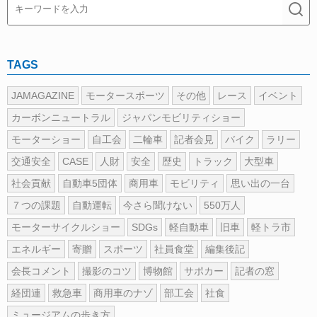
TAGS
JAMAGAZINE
モータースポーツ
その他
レース
イベント
カーボンニュートラル
ジャパンモビリティショー
モーターショー
自工会
二輪車
記者会見
バイク
ラリー
交通安全
CASE
人財
安全
歴史
トラック
大型車
社会貢献
自動車5団体
商用車
モビリティ
思い出の一台
７つの課題
自動運転
今さら聞けない
550万人
モーターサイクルショー
SDGs
軽自動車
旧車
軽トラ市
エネルギー
寄贈
スポーツ
社員食堂
編集後記
会長コメント
撮影のコツ
博物館
サポカー
記者の窓
経団連
救急車
商用車のナゾ
部工会
社食
ミュージアムの歩き方