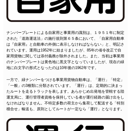
ナンバープレートによる自家用と事業用の識別は、１９５１年に制定
された「道路運送法」の施行規則第６５条において、「自家用自動車
は『自家用』と自動車の外側に表示しなければならない」と、明記さ
れています。運用は1952年に始まりましたが、85年の省令改正で自
家用貨物に関しては添付義務が除外されました。また、当初は事業用
のナンバープレートは黄色地に黒文字となっていましたが、現在の緑
地に白文字の形式となったのは10年後の1962年です。
一方で、緑ナンバーをつける事業用貨物自動車は、「運行」「特定」
「一般」の3種類に分類されています。「運行」は、定期的に決まっ
たルートを走るトラックを表します。あらかじめ出発地を管轄する陸
運支局に、運行管理者資格を保持している者が運行経路の届け出をし
なければなりません。不特定多数の荷主から集荷して配送する「特別
積合せ」輸送も、原則としてルートが一定なら「運行」となります。