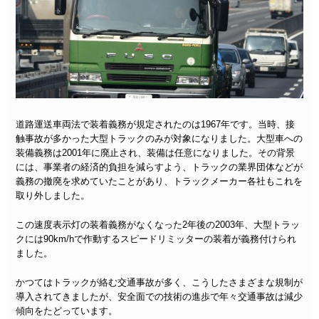
道路運送車両法で装着義務が規定されたのは1967年です。当時、接
触事故が多かった大型トラックのみが対象になりました。大型車への
装備義務は2001年に廃止され、装備は任意になりました。その背景
には、事業者の経済的負担を減らすよう、トラックの業界団体などが
義務の撤廃を求めていたことがあり、トラックメーカー各社もこれを
取り外しました。
この速度表示灯の装着義務がなくなった2年後の2003年、大型トラッ
クには90km/hで作動するスピードリミッターの装着が義務付けられ
ました。
かつてはトラックが絡む交通事故が多く、こうしたさまざまな規制が
導入されてきましたが、安全面での技術の進歩で年々交通事故は減少
傾向をたどっています。