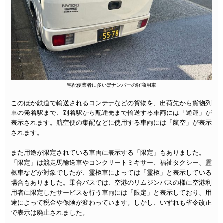
宅配便業者に多い黒ナンバーの軽商用車
このほか鉄道で輸送されるコンテナなどの貨物を、出荷先から貨物列
車の発着駅まで、到着駅から配達先まで輸送する車両には「通運」が
表示されます。航空便の集配などに使用する車両には「航空」が表示
されます。
また用途が限定されている車両に表示する「限定」もありました。
「限定」は競走馬輸送車やコンクリートミキサー、福祉タクシー、霊
柩車などが対象でしたが、霊柩車によっては「霊柩」と表示している
場合もありました。乗合バスでは、空港のリムジンバスの様に空港利
用者に限定したサービスを行う車両には「限定」と表示しており、用
途によって税金や保険が変わっています。しかし、いずれも省令改正
で表示は廃止されました。