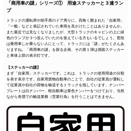
「商用車の謎」シリーズ① 用途ステッカーと３連ラン
プ
トラックの運転席や助手席のドア周りに、四角く囲まれた「自家用」
「一般」などと表記されていた車両を見かけたことはありませんか。
また最近では見なくなりましたが、大型トラックのキャビンの上に緑
色のランプが３つ並んでいたのを覚えている方もいるでしょう。普段
は乗用車しか乗らない人にとって、トラックには「謎」がたくさんあ
りますね。「商用車の謎」を探る企画、その第１弾は側面ステッカー
と車体上部の表示灯です。
【ステッカーの謎】
まず「自家用」ステッカーです。これは、トラックの使用用途の分類
を表す表示です。自家用貨物自動車のことで、自社の従業員が運転し
て従業員や自社の荷物を輸送するトラックを指しています。ナンバー
プレートは白ナンバー、軽自動車は黄色ナンバーをつけており、当然
ながら有償での輸送業務（営業行為）を行うことはできません。