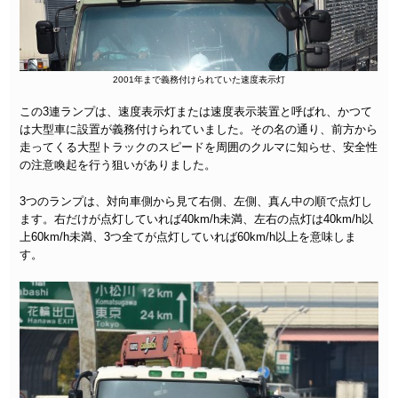
2001年まで義務付けられていた速度表示灯
この3連ランプは、速度表示灯または速度表示装置と呼ばれ、かつて
は大型車に設置が義務付けられていました。その名の通り、前方から
走ってくる大型トラックのスピードを周囲のクルマに知らせ、安全性
の注意喚起を行う狙いがありました。
3つのランプは、対向車側から見て右側、左側、真ん中の順で点灯し
ます。右だけが点灯していれば40km/h未満、左右の点灯は40km/h以
上60km/h未満、3つ全てが点灯していれば60km/h以上を意味しま
す。