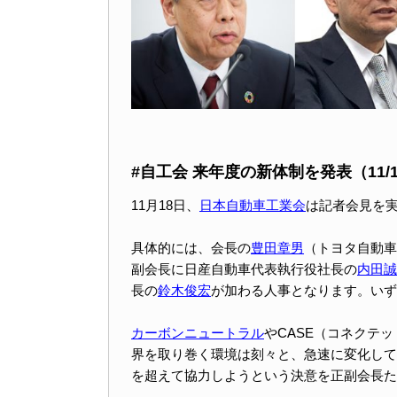
#自工会 来年度の新体制を発表（11/
11月18日、
日本自動車工業会
は記者会見を
具体的には、会長の
豊田章男
（トヨタ自動車
副会長に日産自動車代表執行役社長の
内田誠
長の
鈴木俊宏
が加わる人事となります。いずれ
カーボンニュートラル
やCASE（コネクテ
界を取り巻く環境は刻々と、急速に変化して
を超えて協力しようという決意を正副会長た