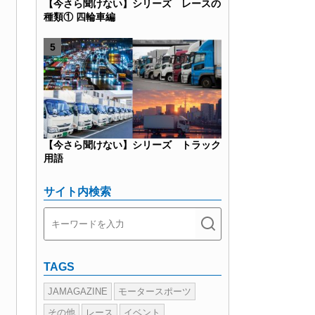
【今さら聞けない】シリーズ レースの
種類① 四輪車編
【今さら聞けない】シリーズ トラック
用語
サイト内検索
TAGS
JAMAGAZINE
モータースポーツ
その他
レース
イベント