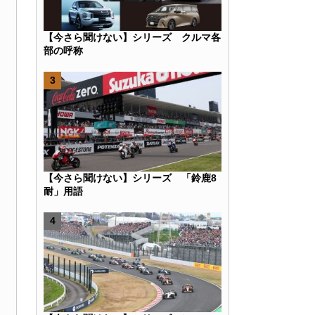
【今さら聞けない】シリーズ クルマ各
部の呼称
k
r
e
Hatena
【今さら聞けない】シリーズ 「鈴鹿8
耐」用語