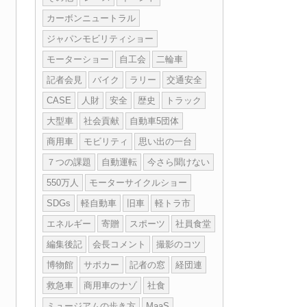
カーボンニュートラル
ジャパンモビリティショー
モーターショー
自工会
二輪車
記者会見
バイク
ラリー
交通安全
CASE
人財
安全
歴史
トラック
大型車
社会貢献
自動車5団体
商用車
モビリティ
思い出の一台
７つの課題
自動運転
今さら聞けない
550万人
モーターサイクルショー
SDGs
軽自動車
旧車
軽トラ市
エネルギー
寄贈
スポーツ
社員食堂
編集後記
会長コメント
撮影のコツ
博物館
サポカー
記者の窓
経団連
救急車
商用車のナゾ
社食
ミュージアムの歩き方
MaaS