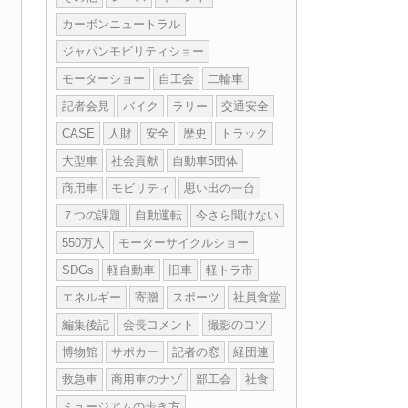
カーボンニュートラル
ジャパンモビリティショー
モーターショー
自工会
二輪車
記者会見
バイク
ラリー
交通安全
CASE
人財
安全
歴史
トラック
大型車
社会貢献
自動車5団体
商用車
モビリティ
思い出の一台
７つの課題
自動運転
今さら聞けない
550万人
モーターサイクルショー
SDGs
軽自動車
旧車
軽トラ市
エネルギー
寄贈
スポーツ
社員食堂
編集後記
会長コメント
撮影のコツ
博物館
サポカー
記者の窓
経団連
救急車
商用車のナゾ
部工会
社食
ミュージアムの歩き方