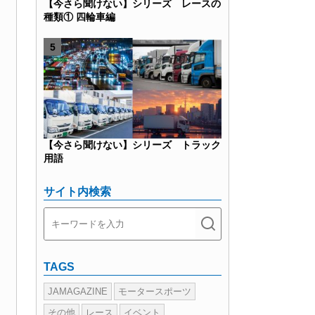
【今さら聞けない】シリーズ レースの
種類① 四輪車編
【今さら聞けない】シリーズ トラック
用語
サイト内検索
TAGS
JAMAGAZINE
モータースポーツ
その他
レース
イベント