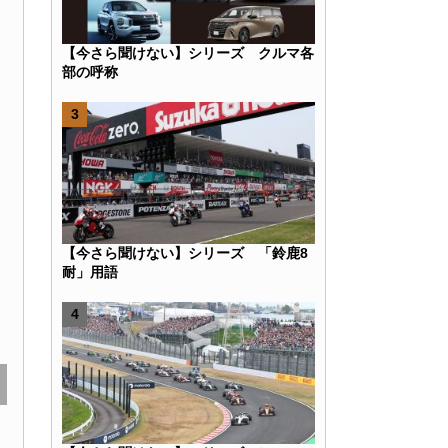
【今さら聞けない】シリーズ クルマ各
部の呼称
k
r
e
Hatena
【今さら聞けない】シリーズ 「鈴鹿8
耐」用語