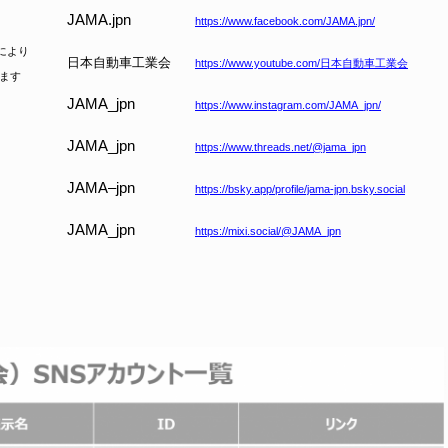
JAMA.jpn
https://www.facebook.com/JAMA.jpn/
により
日本自動車工業会
https://www.youtube.com/
日本自動車工業会
ます
JAMA_jpn
https://www.instagram.com/JAMA_jpn/
JAMA_jpn
https://www.threads.net/@jama_jpn
JAMA
–
jpn
https://bsky.app/profile/jama-jpn.bsky.social
JAMA_jpn
https://mixi.social/@JAMA_jpn