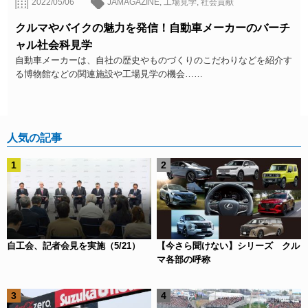
2022/05/06
JAMAGAZINE
,
工場見学
,
社会貢献
クルマやバイクの魅力を発信！自動車メーカーのバーチ
ャル社会科見学
自動車メーカーは、自社の歴史やものづくりのこだわりなどを紹介す
る博物館などの関連施設や工場見学の機会……
人気の記事
自工会、記者会見を実施（5/21）
【今さら聞けない】シリーズ クル
マ各部の呼称