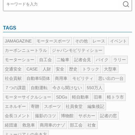
TAGS
JAMAGAZINE
モータースポーツ
その他
レース
イベント
カーボンニュートラル
ジャパンモビリティショー
モーターショー
自工会
二輪車
記者会見
バイク
ラリー
交通安全
CASE
人財
安全
歴史
トラック
大型車
社会貢献
自動車5団体
商用車
モビリティ
思い出の一台
７つの課題
自動運転
今さら聞けない
550万人
モーターサイクルショー
SDGs
軽自動車
旧車
軽トラ市
エネルギー
寄贈
スポーツ
社員食堂
編集後記
会長コメント
撮影のコツ
博物館
サポカー
記者の窓
経団連
救急車
商用車のナゾ
部工会
社食
ミュージアムの歩き方