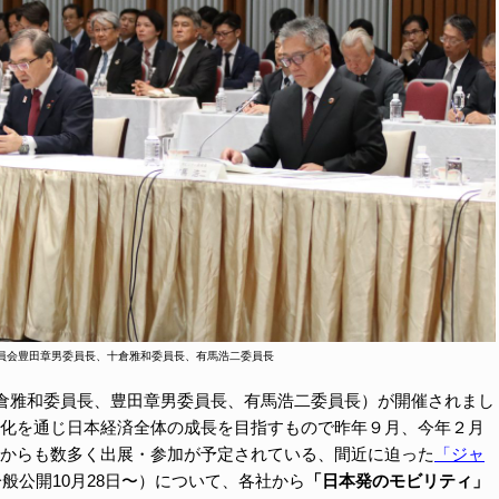
委員会豊田章男委員長、十倉雅和委員長、有馬浩二委員長
倉雅和委員長、豊田章男委員長、有馬浩二委員長）が開催されまし
化を通じ日本経済全体の成長を目指すもので昨年９月、今年２月
からも数多く出展・参加が予定されている、間近に迫った
「ジャ
一般公開10月28日〜）について、各社から
「日本発のモビリティ」