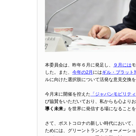
本委員会は、昨年６月に発足し、
９月には
モ
した。また、
今年の2月
には
ギル・プラット
ルに向けた選択肢について活発な意見交換を
今月末に開催を控えた
「ジャパンモビリティ
び協賛をいただいており、私からも心よりお
導く未来」
を世界に発信する場になることを
さて、ポストコロナの新しい時代において、
ためには、グリーントランスフォーメーション