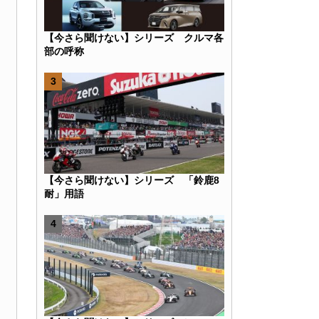
【今さら聞けない】シリーズ クルマ各
部の呼称
k
r
e
Hatena
【今さら聞けない】シリーズ 「鈴鹿8
耐」用語