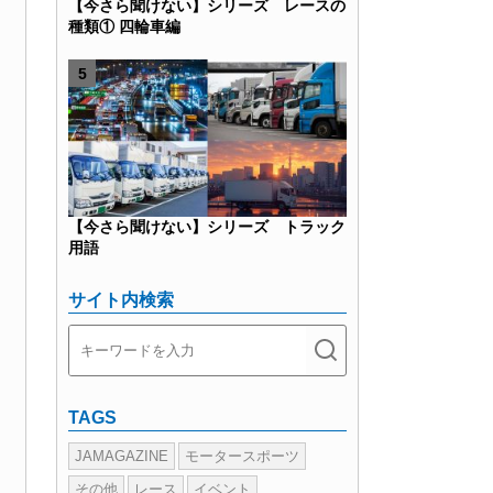
【今さら聞けない】シリーズ レースの
種類① 四輪車編
【今さら聞けない】シリーズ トラック
用語
サイト内検索
TAGS
JAMAGAZINE
モータースポーツ
その他
レース
イベント