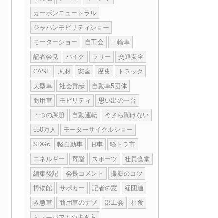
カーボンニュートラル
ジャパンモビリティショー
モーターショー
自工会
二輪車
記者会見
バイク
ラリー
交通安全
CASE
人財
安全
歴史
トラック
大型車
社会貢献
自動車5団体
商用車
モビリティ
思い出の一台
７つの課題
自動運転
今さら聞けない
550万人
モーターサイクルショー
SDGs
軽自動車
旧車
軽トラ市
エネルギー
寄贈
スポーツ
社員食堂
編集後記
会長コメント
撮影のコツ
博物館
サポカー
記者の窓
経団連
救急車
商用車のナゾ
部工会
社食
ミュージアムの歩き方