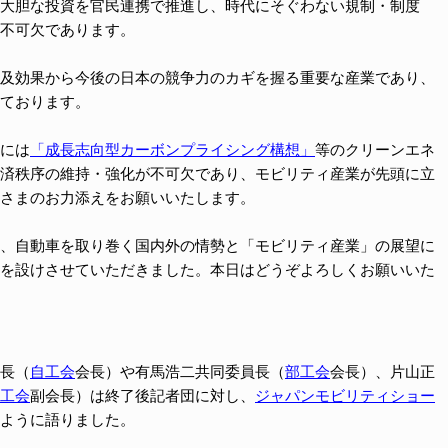
大胆な投資を官民連携で推進し、時代にそぐわない規制・制度
不可欠であります。
及効果から今後の日本の競争力のカギを握る重要な産業であり、
ております。
には
「成長志向型カーボンプライシング構想」
等のクリーンエネ
済秩序の維持・強化が不可欠であり、モビリティ産業が先頭に立
さまのお力添えをお願いいたします。
、自動車を取り巻く国内外の情勢と「モビリティ産業」の展望に
を設けさせていただきました。本日はどうぞよろしくお願いいた
長（
自工会
会長）や有馬浩二共同委員長（
部工会
会長）、片山正
工会
副会長）は終了後記者団に対し、
ジャパンモビリティショー
ように語りました。