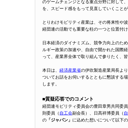
のゲームチェンジとなる重点分野に対して、
を、スピード感をもって見直していくことが
とりわけモビリティ産業は、その将来性や波
経団連の活動でも重要な柱の一つと位置付け
日本経済のダイナミズム、競争力向上のため
ルギー政策の加速や、自由で開かれた国際経
って、産業界全体で取り組んで参りたく、皆
本日は、
経済産業省
の伊吹製造産業局長より
ついてお話をお伺いするとともに懇談する場
します。
■質疑応答でのコメント
経団連モビリティ委員会の豊田章男共同委員
則委員（
自工会
副会長）、日髙祥博委員（
自
の
「ジャパン」
に込めた想いについて以下の