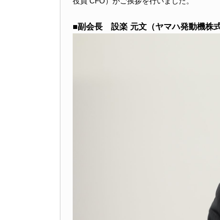
役員 CFO）がご挨拶を行いました。
■副会長 設楽 元文（ヤマハ発動機株式