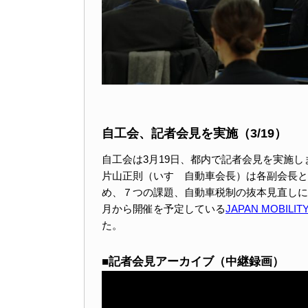
自工会、記者会見を実施（3/19）
自工会は3月19日、都内で記者会見を実施
片山正則（いすゞ自動車会長）は各副会長と
め、７つの課題、自動車税制の抜本見直しに
月から開催を予定している
JAPAN MOBI
た。
■記者会見アーカイブ（中継録画）