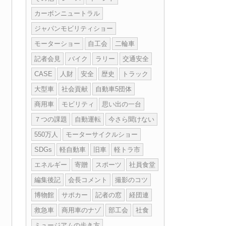
カーボンニュートラル
ジャパンモビリティショー
モーターショー
自工会
二輪車
記者会見
バイク
ラリー
交通安全
CASE
人財
安全
歴史
トラック
大型車
社会貢献
自動車5団体
商用車
モビリティ
思い出の一台
７つの課題
自動運転
今さら聞けない
550万人
モーターサイクルショー
SDGs
軽自動車
旧車
軽トラ市
エネルギー
寄贈
スポーツ
社員食堂
編集後記
会長コメント
撮影のコツ
博物館
サポカー
記者の窓
経団連
救急車
商用車のナゾ
部工会
社食
ミュージアムの歩き方