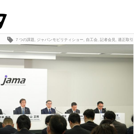
７つの課題
,
ジャパンモビリティショー
,
自工会
,
記者会見
,
適正取引