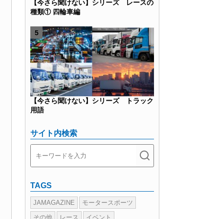
【今さら聞けない】シリーズ レースの
種類① 四輪車編
【今さら聞けない】シリーズ トラック
用語
サイト内検索
TAGS
JAMAGAZINE
モータースポーツ
その他
レース
イベント