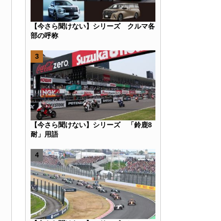
【今さら聞けない】シリーズ クルマ各
部の呼称
k
r
e
Hatena
【今さら聞けない】シリーズ 「鈴鹿8
耐」用語