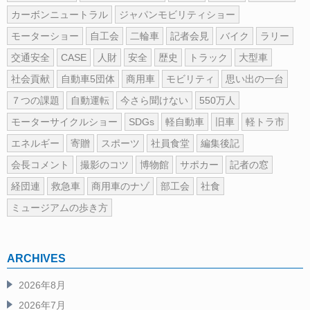
カーボンニュートラル
ジャパンモビリティショー
モーターショー
自工会
二輪車
記者会見
バイク
ラリー
交通安全
CASE
人財
安全
歴史
トラック
大型車
社会貢献
自動車5団体
商用車
モビリティ
思い出の一台
７つの課題
自動運転
今さら聞けない
550万人
モーターサイクルショー
SDGs
軽自動車
旧車
軽トラ市
エネルギー
寄贈
スポーツ
社員食堂
編集後記
会長コメント
撮影のコツ
博物館
サポカー
記者の窓
経団連
救急車
商用車のナゾ
部工会
社食
ミュージアムの歩き方
ARCHIVES
2026年8月
2026年7月