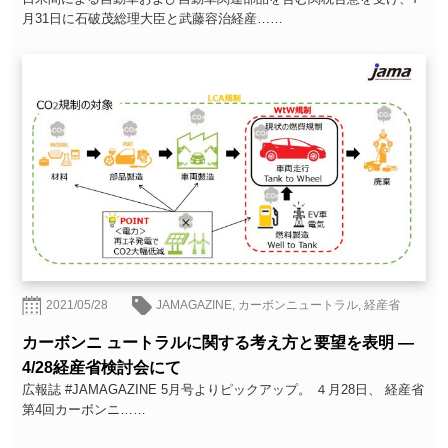
月31日に石破茂総理大臣と武藤容治経産……
2021/05/28
JAMAGAZINE
,
カーボンニュートラル
,
経産省
カーボンニ ュートラルに関する考え方と要望を表明 ―
4/28経産省検討会にて
広報誌 #JAMAGAZINE 5月号よりピックアップ。 ４月28日、 経産省
第4回カーボンニ……