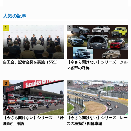
人気の記事
自工会、記者会見を実施（5/21）
【今さら聞けない】シリーズ クル
マ各部の呼称
【今さら聞けない】シリーズ 「鈴
【今さら聞けない】シリーズ レー
鹿8耐」用語
スの種類① 四輪車編