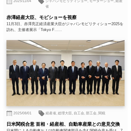
2025/11/04
ジャパンモビリティショー
,
モーターショー
,
経産
省
赤澤経産大臣、モビショーを視察
11月3日、赤澤亮正経済産業大臣がジャパンモビリティショー2025を
訪れ、主催者展示「Tokyo F……
2025/08/01
経産省
,
総理大臣
,
自工会
,
部工会
,
関税
日米関税合意 首相・経産相、自動車産業との意見交換
日米間による自動車および自動車関連部品を含む関税合意を受け、7