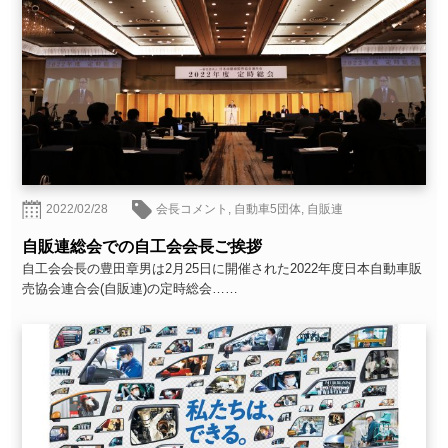
2022/02/28
会長コメント
,
自動車5団体
,
自販連
自販連総会での自工会会長ご挨拶
自工会会長の豊田章男は2月25日に開催された2022年度日本自動車販
売協会連合会(自販連)の定時総会……