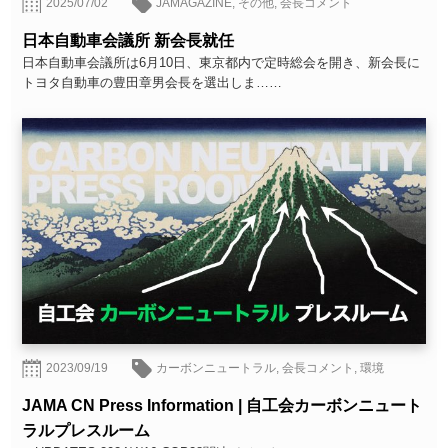
2025/07/02
JAMAGAZINE
,
その他
,
会長コメント
日本自動車会議所 新会長就任
日本自動車会議所は6月10日、東京都内で定時総会を開き、新会長に
トヨタ自動車の豊田章男会長を選出しま……
2023/09/19
カーボンニュートラル
,
会長コメント
,
環境
JAMA CN Press Information | 自工会カーボンニュート
ラルプレスルーム