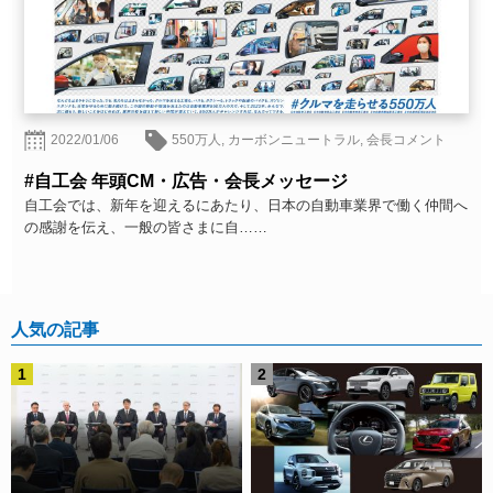
2022/01/06
550万人
,
カーボンニュートラル
,
会長コメント
#自工会 年頭CM・広告・会長メッセージ
自工会では、新年を迎えるにあたり、日本の自動車業界で働く仲間へ
の感謝を伝え、一般の皆さまに自……
人気の記事