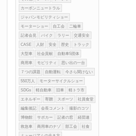
カーボンニュートラル
ジャパンモビリティショー
モーターショー
自工会
二輪車
記者会見
バイク
ラリー
交通安全
CASE
人財
安全
歴史
トラック
大型車
社会貢献
自動車5団体
商用車
モビリティ
思い出の一台
７つの課題
自動運転
今さら聞けない
550万人
モーターサイクルショー
SDGs
軽自動車
旧車
軽トラ市
エネルギー
寄贈
スポーツ
社員食堂
編集後記
会長コメント
撮影のコツ
博物館
サポカー
記者の窓
経団連
救急車
商用車のナゾ
部工会
社食
ミュージアムの歩き方