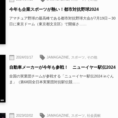
今年も企業スポーツが熱い！都市対抗野球2024
アマチュア野球の最高峰である都市対抗野球大会が7月19日～30
日に東京ドーム（東京都文京区）で開催さ……
2024/01/17
JAMAGAZINE
,
スポーツ
,
その他
自動車メーカーが今年も参戦！ ニューイヤー駅伝2024
全国の実業団チームが参戦する「ニューイヤー駅伝2024 inぐん
ま」（第68回全日本実業団対抗駅伝競……
2023/02/02
JAMAGAZINE
,
スポーツ
,
社会貢献