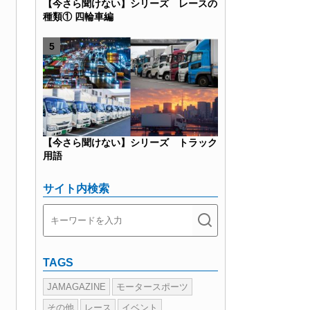
【今さら聞けない】シリーズ レースの
種類① 四輪車編
【今さら聞けない】シリーズ トラック
用語
サイト内検索
TAGS
JAMAGAZINE
モータースポーツ
その他
レース
イベント