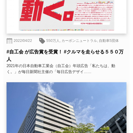
2022/04/22
550万人
,
カーボンニュートラル
,
自動車5団体
#自工会 が広告賞を受賞！ #クルマを走らせる５５０万
人
2021年の日本自動車工業会（自工会）年頭広告「私たちは、動
く。」が毎日新聞社主催の「毎日広告デザイ……