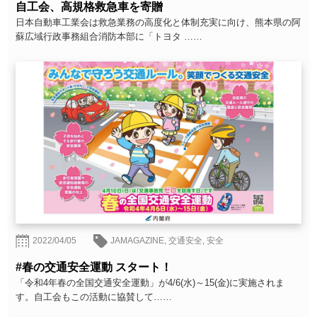
自工会、高規格救急車を寄贈
日本自動車工業会は救急業務の高度化と体制充実に向け、熊本県の阿
蘇広域行政事務組合消防本部に「トヨタ ……
2022/04/05
JAMAGAZINE
,
交通安全
,
安全
#春の交通安全運動 スタート！
「令和4年春の全国交通安全運動」が4/6(水)～15(金)に実施されま
す。自工会もこの活動に協賛して……