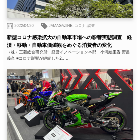
2022/04/20
JAMAGAZINE
,
コロナ
,
調査
新型コロナ感染拡大の自動車市場への影響実態調査 経
済・移動・自動車価値観をめぐる消費者の変化
（株）三菱総合研究所 経営イノベーション本部 小河絵里香 野呂
義久 ■コロナ影響が継続した2……