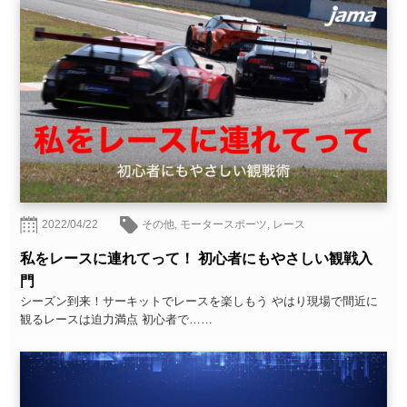
2022/04/22
その他
,
モータースポーツ
,
レース
私をレースに連れてって！ 初心者にもやさしい観戦入
門
シーズン到来！サーキットでレースを楽しもう やはり現場で間近に
観るレースは迫力満点 初心者で……