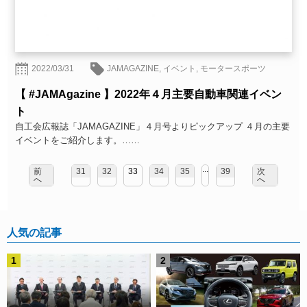
2022/03/31
JAMAGAZINE
,
イベント
,
モータースポーツ
【 #JAMAgazine 】2022年４月主要自動車関連イベン
ト
自工会広報誌「JAMAGAZINE」４月号よりピックアップ ４月の主要
イベントをご紹介します。……
...
前
31
32
33
34
35
39
次
へ
へ
人気の記事