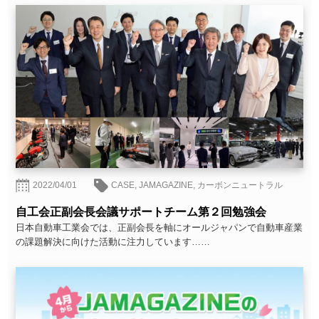
2022/04/01
CASE
,
JAMAGAZINE
,
カーボンニュートラル
自工会正副会長会議サポートチーム第２回勉強会
日本自動車工業会では、正副会長を軸にオールジャパンで自動車産業
の課題解決に向けた活動に注力しています……