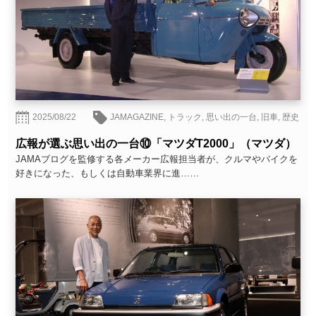
2025/08/22
JAMAGAZINE
,
トラック
,
思い出の一台
,
旧車
,
歴史
広報が選ぶ思い出の一台⑩「マツダT2000」（マツダ）
JAMAブログを監修する各メーカー広報担当者が、クルマやバイクを
好きになった、もしくは自動車業界に進……