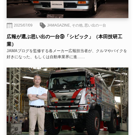
2025/07/09
JAMAGAZINE
,
その他
,
思い出の一台
広報が選ぶ思い出の一台⑨「シビック」（本田技研工
業）
JAMAブログを監修する各メーカー広報担当者が、クルマやバイクを
好きになった、もしくは自動車業界に進……