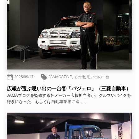
2025/09/17
JAMAGAZINE
,
その他
,
思い出の一台
広報が選ぶ思い出の一台⑪「パジェロ」（三菱自動車）
JAMAブログを監修する各メーカー広報担当者が、クルマやバイクを
好きになった、もしくは自動車業界に進……