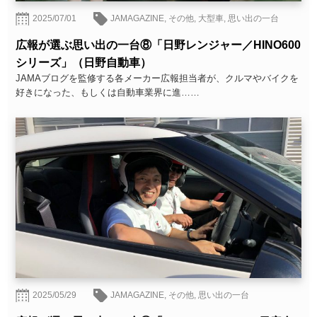
2025/07/01
JAMAGAZINE
,
その他
,
大型車
,
思い出の一台
広報が選ぶ思い出の一台⑧「日野レンジャー／HINO600
シリーズ」（日野自動車）
JAMAブログを監修する各メーカー広報担当者が、クルマやバイクを
好きになった、もしくは自動車業界に進……
2025/05/29
JAMAGAZINE
,
その他
,
思い出の一台