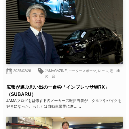
2025/02/28
JAMAGAZINE
,
モータースポーツ
,
レース
,
思い出
の一台
広報が選ぶ思い出の一台④「インプレッサWRX」
（SUBARU）
JAMAブログを監修する各メーカー広報担当者が、クルマやバイクを
好きになった、もしくは自動車業界に進……