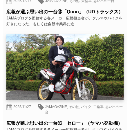
2025/12/17
JAMAGAZINE
,
その他
,
大型車
,
思い出の一台
広報が選ぶ思い出の一台⑭「Quon」（UDトラックス）
JAMAブログを監修する各メーカー広報担当者が、クルマやバイクを
好きになった、もしくは自動車業界に進……
2025/11/27
JAMAGAZINE
,
その他
,
バイク
,
二輪車
,
思い出の一
台
広報が選ぶ思い出の一台⑬「セロー」（ヤマハ発動機）
JAMAブログを監修する各メーカー広報担当者が、クルマやバイクを