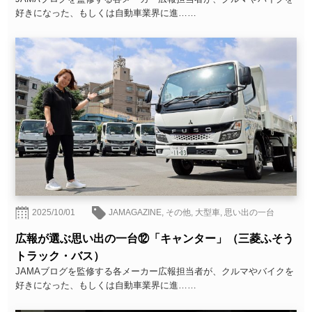
好きになった、もしくは自動車業界に進……
2025/10/01
JAMAGAZINE
,
その他
,
大型車
,
思い出の一台
広報が選ぶ思い出の一台⑫「キャンター」（三菱ふそう
トラック・バス）
JAMAブログを監修する各メーカー広報担当者が、クルマやバイクを
好きになった、もしくは自動車業界に進……