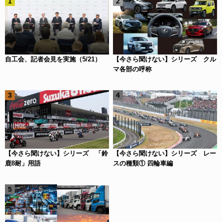
自工会、記者会見を実施（5/21）
【今さら聞けない】シリーズ クル
マ各部の呼称
【今さら聞けない】シリーズ 「鈴
【今さら聞けない】シリーズ レー
鹿8耐」用語
スの種類① 四輪車編