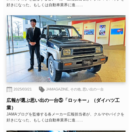
好きになった、もしくは自動車業界に進……
2025/03/21
JAMAGAZINE
,
その他
,
思い出の一台
広報が選ぶ思い出の一台⑤「ロッキー」（ダイハツ工
業）
JAMAブログを監修する各メーカー広報担当者が、クルマやバイクを
好きになった、もしくは自動車業界に進……